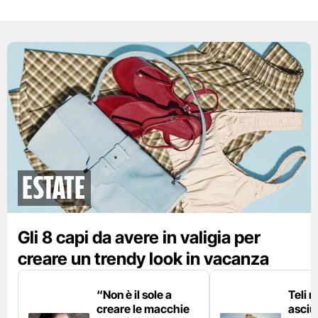
Estate
Gli 8 capi da avere in valigia per
creare un trendy look in vacanza
“Non è il sole a
Teli 
creare le macchie
asciu