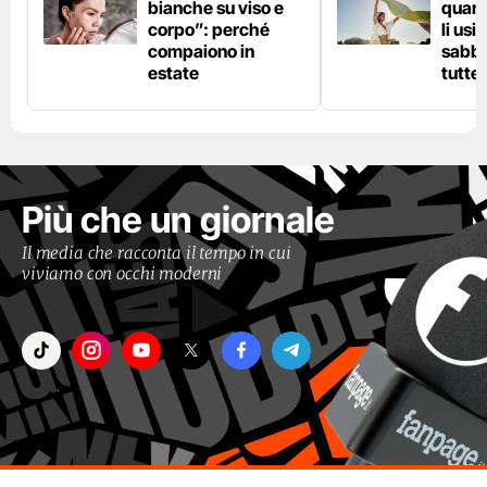
bianche su viso e
quand
corpo”: perché
li usi
compaiono in
sabbi
estate
tutte 
Più che un giornale
Il media che racconta il tempo in cui
viviamo con occhi moderni