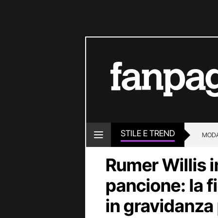
STILE E TREND
MOD
Rumer Willis i
pancione: la f
in gravidanza 