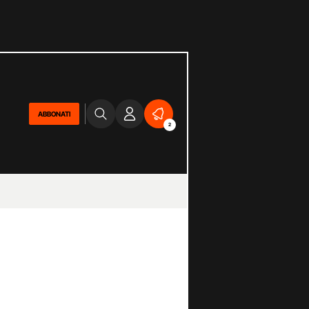
ABBONATI
2