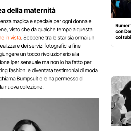
ea della maternità
nza magica e speciale per ogni donna e
Rumer W
ene, visto che da qualche tempo a questa
con Dem
col tub
e in vista
. Sebbene tra le star sia ormai un
ealizzare dei servizi fotografici a fine
giungere un tocco rivoluzionario alla
sione iper sensuale ma non lo ha fatto per
ing fashion: è diventata testimonial di moda
chiama Bumpsuit e le ha permesso di
la nuova collezione.