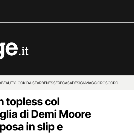
A
BEAUTY
LOOK DA STAR
BENESSERE
CASA
DESIGN
VIAGGI
OROSCOPO
n topless col
iglia di Demi Moore
posa in slip e