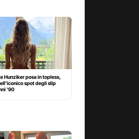
e Hunziker posa in topless,
ll’iconico spot degli slip
nni ’90