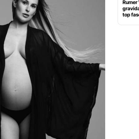
Rumer W
gravida
top fasc