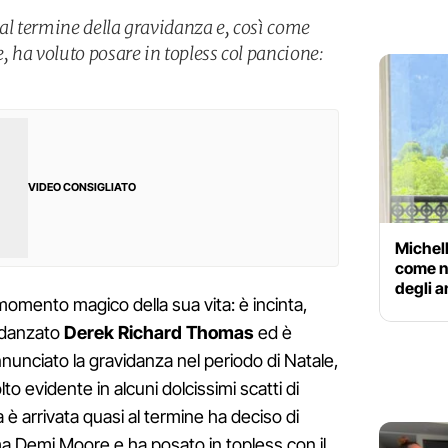
 al termine della gravidanza e, così come
a voluto posare in topless col pancione:
VIDEO CONSIGLIATO
Michell
come ne
degli a
omento magico della sua vita: è incinta,
fidanzato
Derek Richard Thomas
ed è
nunciato la gravidanza nel periodo di Natale,
o evidente in alcuni dolcissimi scatti di
 è arrivata quasi al termine ha deciso di
 Demi Moore e ha posato in topless con il