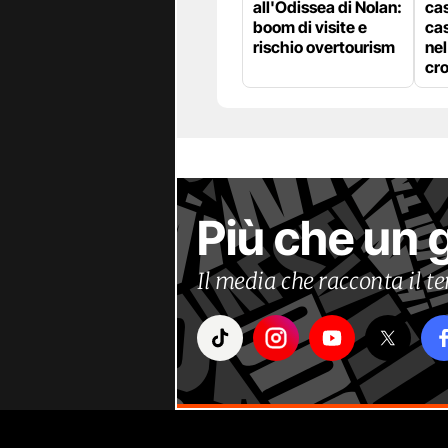
all'Odissea di Nolan:
cas
boom di visite e
cas
rischio overtourism
nel
cro
Più che un 
Il media che racconta il 