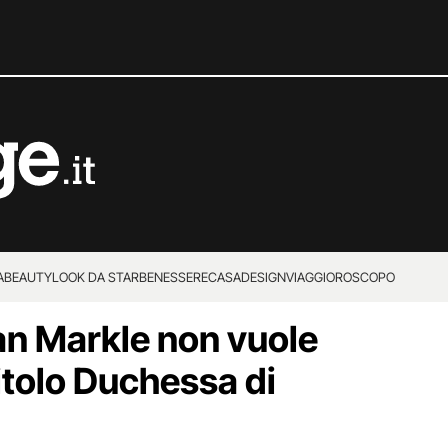
A
BEAUTY
LOOK DA STAR
BENESSERE
CASA
DESIGN
VIAGGI
OROSCOPO
n Markle non vuole
titolo Duchessa di