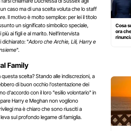
a farsi chiamare Duchessa di Sussex agli
di un caso ma di una scelta voluta che lo staff
e. Il motivo è molto semplice: per lei il titolo
unto un significato simbolico speciale,
Cosa s
ora che
iù ai figli e al marito. Nell'intervista
rinuncia
 dichiarato: "
Adoro che Archie, Lili, Harry e
insieme
".
al Family
questa scelta? Stando alle indiscrezioni, a
bero di buon occhio l'ostentazione dei
sono d'accordo con il loro "esilio volontario" in
o pare Harry e Meghan non vogliono
rivilegi ma è chiaro che sono riusciti a
 leva sul profondo legame di famiglia.