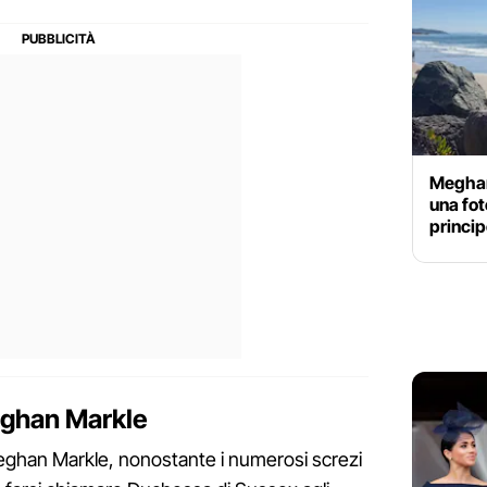
Meghan 
una fot
princip
eghan Markle
eghan Markle, nonostante i numerosi screzi