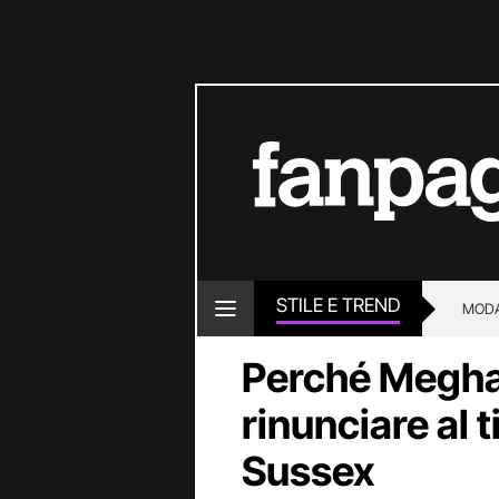
STILE E TREND
MOD
Perché Megha
rinunciare al 
Sussex