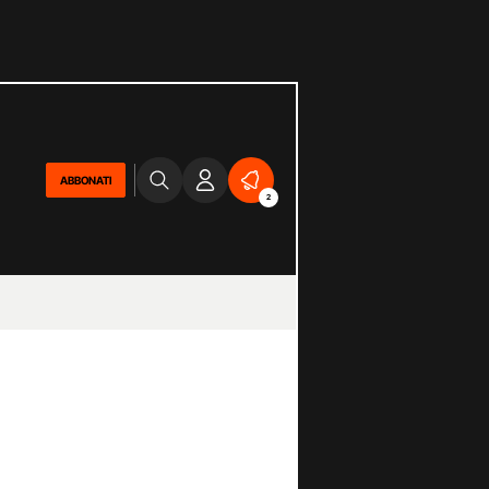
ABBONATI
2