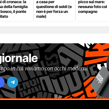
i di cronaca: la
a casa per
picco sul mare:
a della famiglia
questione di soldi (e
nessuna foto col
 bosco, il ponte
non è per forza un
compagno
llato
male)
giornale
tempo in cui viviamo con occhi moderni