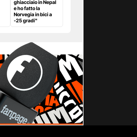
ghiacciaio in Nepal
e ho fatto la
Norvegia in bici a
-25 gradi"