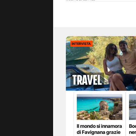
INTERVISTA
Travel
Il mondo si innamora
Bo
di Favignana grazie
ner