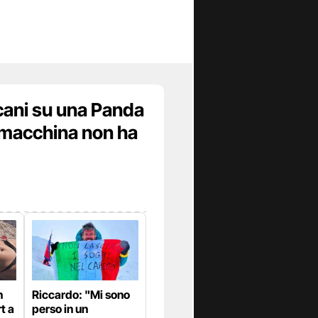
lcani su una Panda
 macchina non ha
n
Riccardo: "Mi sono
t a
perso in un