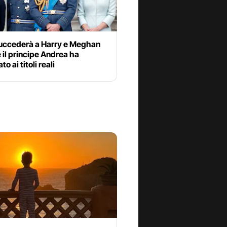
uccederà a Harry e Meghan
 il principe Andrea ha
to ai titoli reali