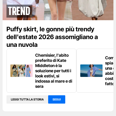
Trend
Puffy skirt, le gonne più trendy
dell'estate 2026 assomigliano a
una nuvola
Chemisier, l'abito
Come 
preferito di Kate
spiag
Middleton è la
una c
soluzione per tutti i
abbin
look estivi, si
costu
indossa al mare e di
fatto
sera
LEGGI TUTTA LA STORIA
SEGUI