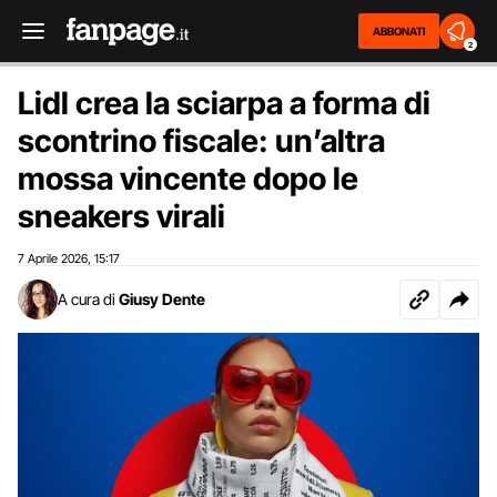
ABBONATI
2
Lidl crea la sciarpa a forma di
scontrino fiscale: un’altra
mossa vincente dopo le
sneakers virali
7 Aprile 2026
15:17
,
A cura di
Giusy Dente