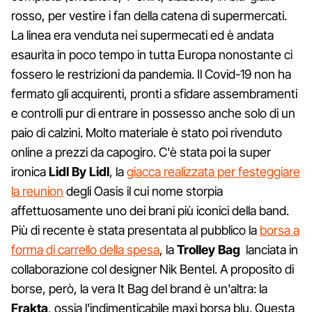
rosso, per vestire i fan della catena di supermercati.
La linea era venduta nei supermecati ed è andata
esaurita in poco tempo in tutta Europa nonostante ci
fossero le restrizioni da pandemia. Il Covid-19 non ha
fermato gli acquirenti, pronti a sfidare assembramenti
e controlli pur di entrare in possesso anche solo di un
paio di calzini. Molto materiale è stato poi rivenduto
online a prezzi da capogiro. C'è stata poi la super
ironica
Lidl By Lidl
, la
giacca realizzata per festeggiare
la reunion
degli Oasis il cui nome storpia
affettuosamente uno dei brani più iconici della band.
Più di recente è stata presentata al pubblico la
borsa a
forma di carrello della spesa
, la
Trolley Bag
lanciata in
collaborazione col designer Nik Bentel. A proposito di
borse, però, la vera It Bag del brand è un'altra: la
Frakta
, ossia l'indimenticabile maxi borsa blu. Questa