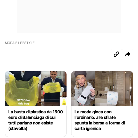
MODA E LIFESTYLE
La busta di plastica da 1500
La moda gioca con
euro di Balenciaga di cui
l’ordinario: alle sfilate
tutti parlano non esiste
spunta la borsa a forma di
(stavolta)
carta igienica