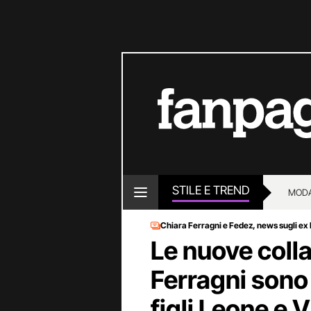
STILE E TREND
MOD
Chiara Ferragni e Fedez, news sugli ex
Le nuove colla
Ferragni sono
figli Leone e V