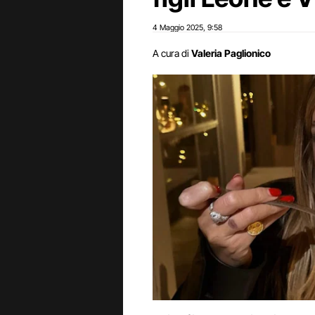
4 Maggio 2025
9:58
,
A cura di
Valeria Paglionico