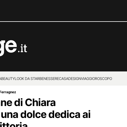
A
BEAUTY
LOOK DA STAR
BENESSERE
CASA
DESIGN
VIAGGI
OROSCOPO
 Ferragnez
ne di Chiara
 una dolce dedica ai
ittoria