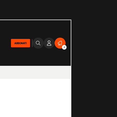
ABBONATI
2