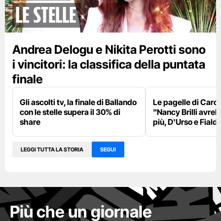
le Stelle
Andrea Delogu e Nikita Perotti sono
i vincitori: la classifica della puntata
finale
Gli ascolti tv, la finale di Ballando
Le pagelle di Caro
con le stelle supera il 30% di
"Nancy Brilli avreb
share
più, D'Urso e Fialdin
LEGGI TUTTA LA STORIA
SEGUI
Più che un giornale