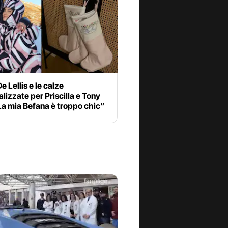
e Lellis e le calze
lizzate per Priscilla e Tony
La mia Befana è troppo chic”