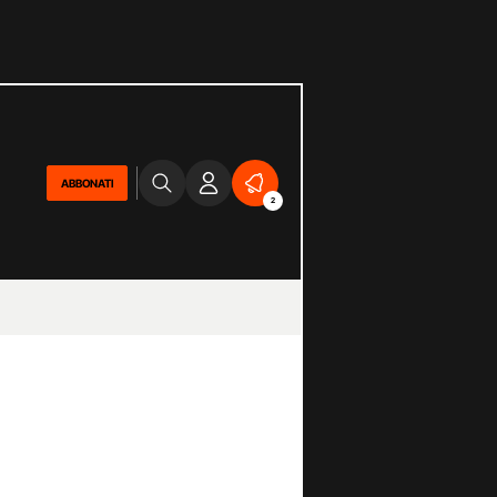
ABBONATI
2