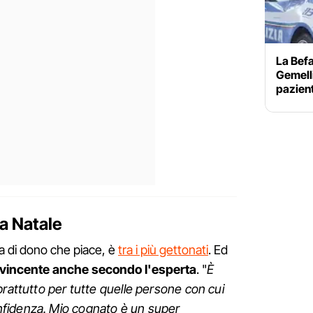
La Befa
Gemelli
pazient
 a Natale
ogia di dono che piace, è
tra i più gettonati
. Ed
vincente anche secondo l'esperta
. "
È
prattutto per tutte quelle persone con cui
fidenza. Mio cognato è un super