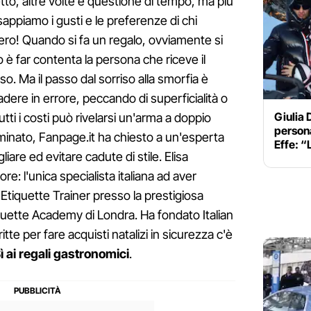
etto, altre volte è questione di tempo, ma più
ppiamo i gusti e le preferenze di chi
ero! Quando si fa un regalo, ovviamente si
ivo è far contenta la persona che riceve il
so. Ma il passo dal sorriso alla smorfia è
adere in errore, peccando di superficialità o
Giulia D
utti i costi può rivelarsi un'arma a doppio
persona
 minato, Fanpage.it ha chiesto a un'esperta
Effe: “
iare ed evitare cadute di stile. Elisa
re: l'unica specialista italiana ad aver
 Etiquette Trainer presso la prestigiosa
quette Academy di Londra. Ha fondato Italian
itte per fare acquisti natalizi in sicurezza c'è
ì ai regali gastronomici
.