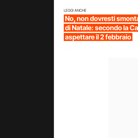
LEGGI ANCHE
No, non dovresti smonta
di Natale: secondo la C
aspettare il 2 febbraio