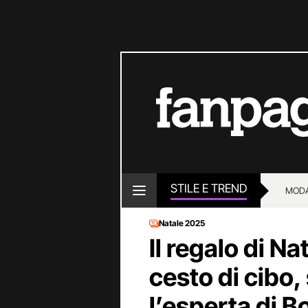
STILE E TREND
MOD
Natale 2025
Il regalo di Na
cesto di cibo,
l’esperta di Bo