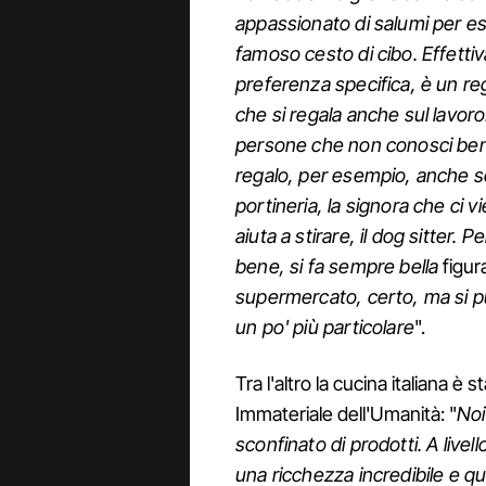
appassionato di salumi per es
famoso cesto di cibo. Effett
preferenza specifica, è un rega
che si regala anche sul lavoro: a
persone che non conosci beni
regalo, per esempio, anche se
portineria, la signora che ci v
aiuta a stirare, il dog sitter.
bene, si fa sempre bella
figur
supermercato, certo, ma si pu
un po' più particolare
".
Tra l'altro la cucina italiana è
Immateriale dell'Umanità: "
Noi
sconfinato di prodotti. A live
una ricchezza incredibile e q