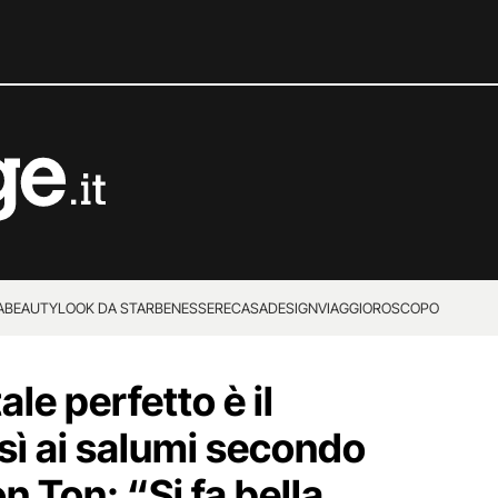
A
BEAUTY
LOOK DA STAR
BENESSERE
CASA
DESIGN
VIAGGI
OROSCOPO
tale perfetto è il
 sì ai salumi secondo
n Ton: “Si fa bella