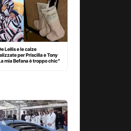
e Lellis e le calze
lizzate per Priscilla e Tony
La mia Befana è troppo chic”