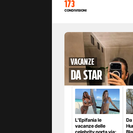
173
CONDIVISIONI
Vacanze
da star
L'Epifania le
Da
vacanze delle
Hun
celebrity porta via:
Bla