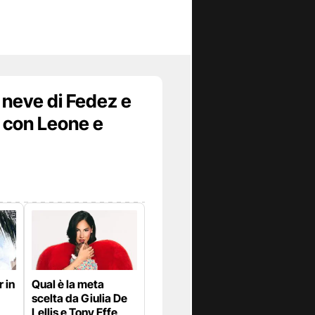
 neve di Fedez e
 con Leone e
 in
Qual è la meta
scelta da Giulia De
Lellis e Tony Effe