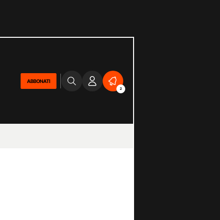
ABBONATI
2