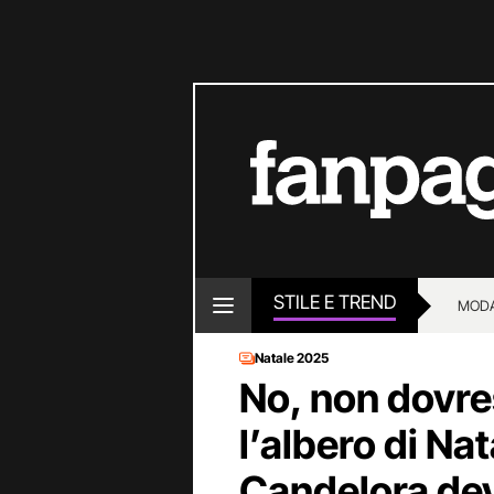
STILE E TREND
MOD
Natale 2025
No, non dovre
l’albero di Na
Candelora devi