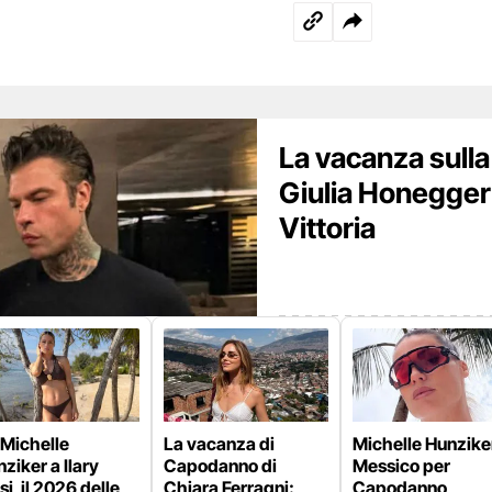
La vacanza sulla
Giulia Honegger
Vittoria
 Michelle
La vacanza di
Michelle Hunziker
ziker a Ilary
Capodanno di
Messico per
si, il 2026 delle
Chiara Ferragni:
Capodanno