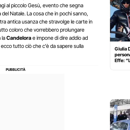
 Magi al piccolo Gesù, evento che segna
a del Natale. La cosa che in pochi sanno,
tra antica usanza che stravolge le carte in
utto coloro che vorrebbero prolungare
a la
Candelora
e impone di dire addio ad
: ecco tutto ciò che c'è da sapere sulla
Giulia D
persona
Effe: “