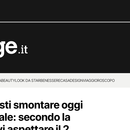
A
BEAUTY
LOOK DA STAR
BENESSERE
CASA
DESIGN
VIAGGI
OROSCOPO
sti smontare oggi
tale: secondo la
 aspettare il 2