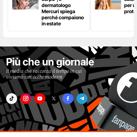
dermatologo
per u
Mercuri spiega
prote
perché compaiono
in estate
Più che un giornale
Il media che racconta il tempo in cui
viviamo con occhi moderni