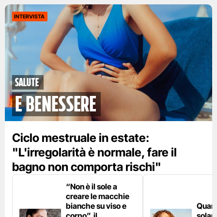
INTERVISTA
Salute
e benessere
Ciclo mestruale in estate:
"L'irregolarità è normale, fare il
bagno non comporta rischi"
“Non è il sole a
creare le macchie
bianche su viso e
Quan
corpo”, il
solar