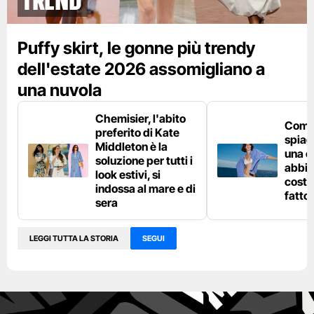
Puffy skirt, le gonne più trendy
dell'estate 2026 assomigliano a
una nuvola
Chemisier, l'abito
Come 
preferito di Kate
spiag
Middleton è la
una c
soluzione per tutti i
abbin
look estivi, si
costu
indossa al mare e di
fatto
sera
LEGGI TUTTA LA STORIA
SEGUI