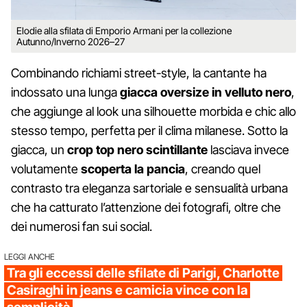
Elodie alla sfilata di Emporio Armani per la collezione
Autunno/Inverno 2026–27
Combinando richiami street-style, la cantante ha
indossato una lunga
giacca oversize in velluto nero
,
che aggiunge al look una silhouette morbida e chic allo
stesso tempo, perfetta per il clima milanese. Sotto la
giacca, un
crop top nero scintillante
lasciava invece
volutamente
scoperta la pancia
, creando quel
contrasto tra eleganza sartoriale e sensualità urbana
che ha catturato l’attenzione dei fotografi, oltre che
dei numerosi fan sui social.
LEGGI ANCHE
Tra gli eccessi delle sfilate di Parigi, Charlotte
Casiraghi in jeans e camicia vince con la