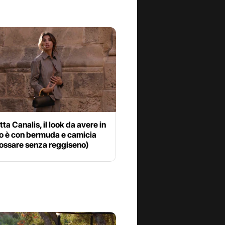
tta Canalis, il look da avere in
o è con bermuda e camicia
dossare senza reggiseno)