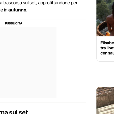
a trascorsa sul set, approfittandone per
re in
autunno
.
Elisabe
tra i b
con sau
rna sul set