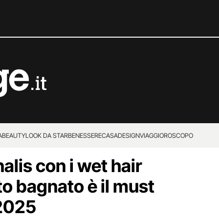
A
BEAUTY
LOOK DA STAR
BENESSERE
CASA
DESIGN
VIAGGI
OROSCOPO
alis con i wet hair
tto bagnato è il must
 2025