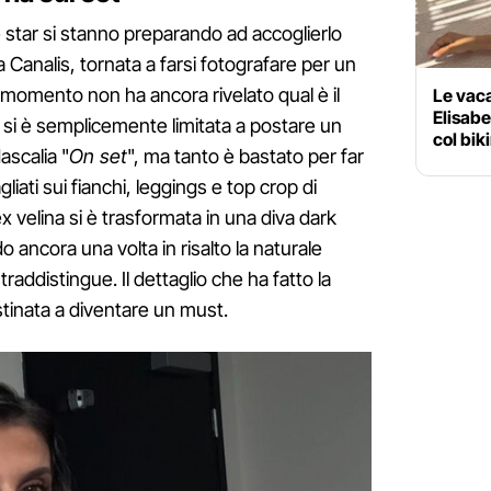
e star si stanno preparando ad accoglierlo
a Canalis, tornata a farsi fotografare per un
 momento non ha ancora rivelato qual è il
Le vac
Elisabe
 si è semplicemente limitata a postare un
col bik
scalia "
On set
", ma tanto è bastato per far
liati sui fianchi, leggings e top crop di
ex velina si è trasformata in una diva dark
o ancora una volta in risalto la naturale
addistingue. Il dettaglio che ha fatto la
stinata a diventare un must.