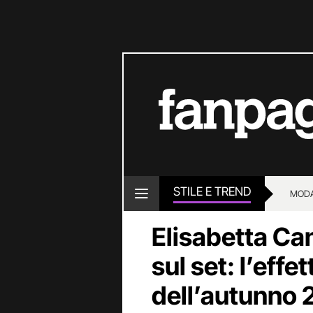
STILE E TREND
MOD
Elisabetta Can
sul set: l’effe
dell’autunno