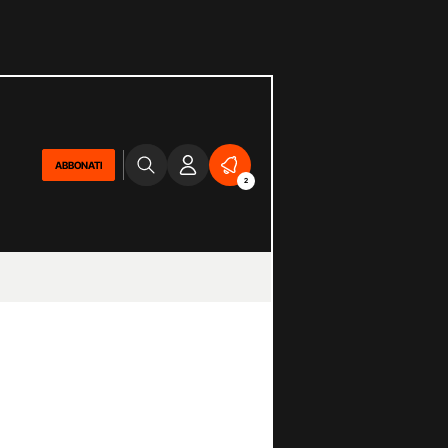
ABBONATI
2