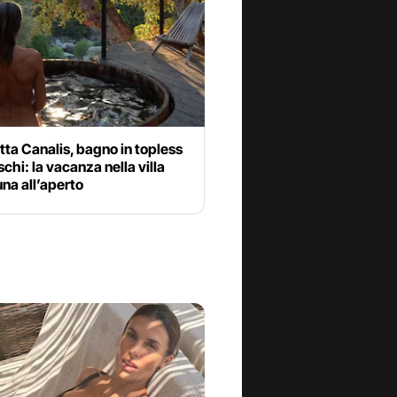
tta Canalis, bagno in topless
oschi: la vacanza nella villa
na all’aperto