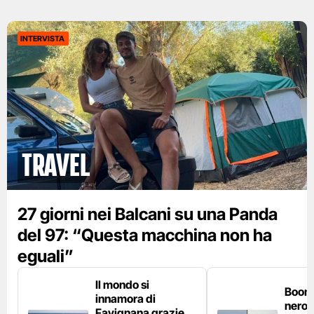
INTERVISTA
Travel
27 giorni nei Balcani su una Panda
del 97: “Questa macchina non ha
eguali”
Il mondo si
Boom 
innamora di
nero n
Favignana grazie