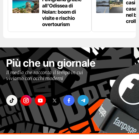
casi d
all'Odissea di
casa 
Nolan: boom di
nel bo
visite e rischio
crolla
overtourism
Più che un giornale
Il media che racconta il tempo in cui
viviamo con occhi moderni