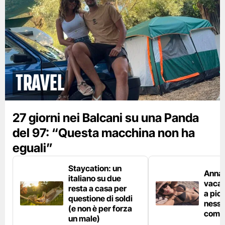
Travel
27 giorni nei Balcani su una Panda
del 97: “Questa macchina non ha
eguali”
Staycation: un
Anna 
italiano su due
vacan
resta a casa per
a pic
questione di soldi
nessu
(e non è per forza
comp
un male)