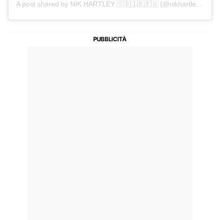
A post shared by NIK HARTLEY 🇬🇧🇮🇪🇪🇺 (@nikhartleyphoto)