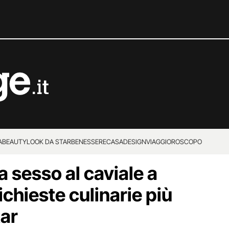
A
BEAUTY
LOOK DA STAR
BENESSERE
CASA
DESIGN
VIAGGI
OROSCOPO
 sesso al caviale a
ichieste culinarie più
tar