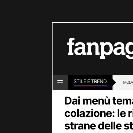
STILE E TREND
MOD
Dai menù tema
colazione: le r
strane delle s