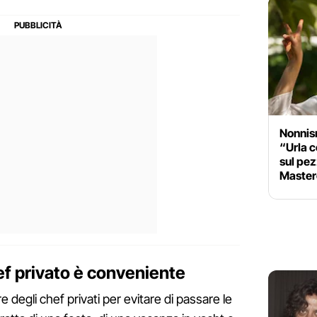
Nonnism
“Urla c
sul pez
Master
f privato è conveniente
 degli chef privati per evitare di passare le