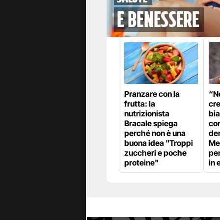
e benessere
Pranzare con la
“No
frutta: la
cr
nutrizionista
bia
Bracale spiega
cor
perché non è una
de
buona idea "Troppi
Me
zuccheri e poche
pe
proteine"
in 