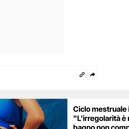
Ciclo mestruale 
"L'irregolarità è 
bagno non compo