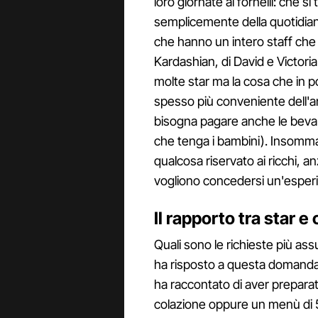
loro giornate ai fornelli: che s
semplicemente della quotidian
che hanno un intero staff che s
Kardashian, di David e Victori
molte star ma la cosa che in p
spesso più conveniente dell'an
bisogna pagare anche le bevan
che tenga i bambini). Insomm
qualcosa riservato ai ricchi, a
vogliono concedersi un'esperi
Il rapporto tra star e 
Quali sono le richieste più as
ha risposto a questa domanda in
ha raccontato di aver preparato
colazione oppure un menù di 5 p