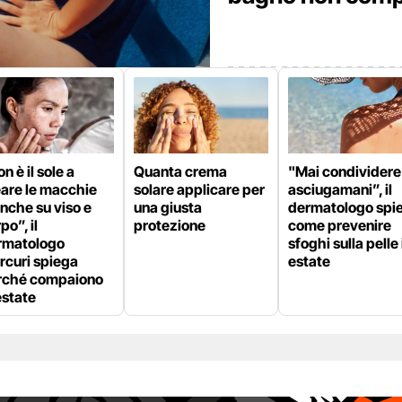
n è il sole a
Quanta crema
"Mai condividere
eare le macchie
solare applicare per
asciugamani”, il
nche su viso e
una giusta
dermatologo spi
po”, il
protezione
come prevenire
rmatologo
sfoghi sulla pelle 
rcuri spiega
estate
rché compaiono
estate