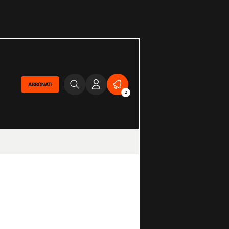
ABBONATI
2