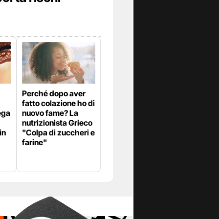
Perché dopo aver
fatto colazione ho di
ega
nuovo fame? La
nutrizionista Grieco
in
"Colpa di zuccheri e
farine"