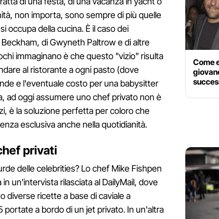
i tratta di una festa, di una vacanza in yacht o
ità, non importa, sono sempre di più quelle
i occupa della cucina. È il caso dei
a Beckham, di Gwyneth Paltrow e di altre
ochi immaginano è che questo "vizio" risulta
Come er
dare al ristorante a ogni pasto (dove
giovane
succes
de e l'eventuale costo per una babysitter
a, ad oggi assumere uno chef privato non è
nzi, è la soluzione perfetta per coloro che
enza esclusiva anche nella quotidianità.
chef privati
surde delle celebrities? Lo chef Mike Fishpen
 un'intervista rilasciata al DailyMail, dove
 diverse ricette a base di caviale a
ortate a bordo di un jet privato. In un'altra