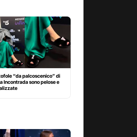
tofole “da palcoscenico” di
a Incontrada sono pelose e
alizzate