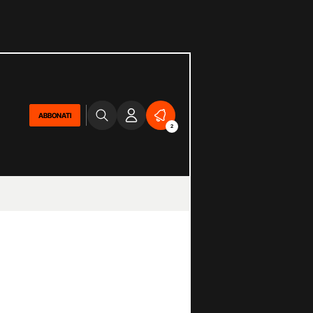
ABBONATI
2