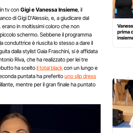
in tv con
Gigi e Vanessa Insieme
, il
ianco di Gigi D'Alessio, e, a giudicare dal
Vanessa
, erano in moltissimi coloro che non
prima d
ul piccolo schermo. Sebbene il programma
insiem
a conduttrice è riuscita lo stesso a dare il
eguita dalla stylist Gaia Fraschini, si è affidata
onio Riva, che ha realizzato per lei tre
debutto ha scelto
il total black
con un lungo e
 seconda puntata ha preferito
uno slip dress
llante, mentre per il gran finale ha puntato