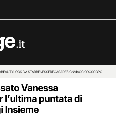
A
BEAUTY
LOOK DA STAR
BENESSERE
CASA
DESIGN
VIAGGI
OROSCOPO
ssato Vanessa
 l’ultima puntata di
i Insieme