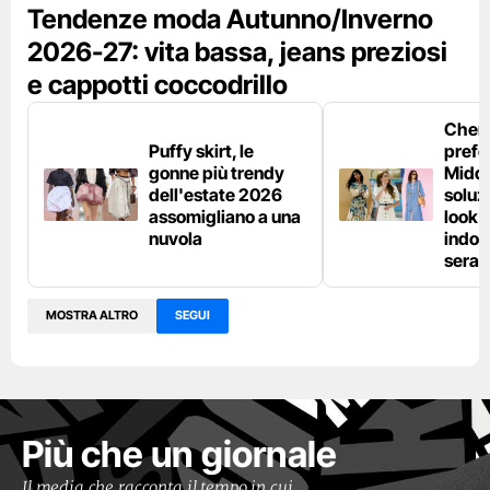
Tendenze moda Autunno/Inverno
2026-27: vita bassa, jeans preziosi
e cappotti coccodrillo
Chemi
Puffy skirt, le
prefe
gonne più trendy
Middl
dell'estate 2026
soluzi
assomigliano a una
look e
nuvola
indos
sera
MOSTRA ALTRO
SEGUI
Più che un giornale
Il media che racconta il tempo in cui