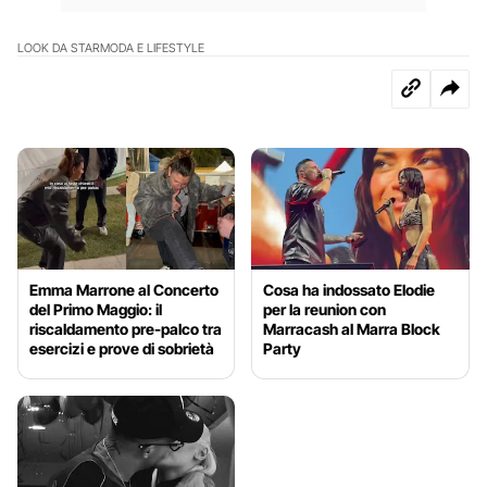
LOOK DA STAR
MODA E LIFESTYLE
Emma Marrone al Concerto
Cosa ha indossato Elodie
del Primo Maggio: il
per la reunion con
riscaldamento pre-palco tra
Marracash al Marra Block
esercizi e prove di sobrietà
Party