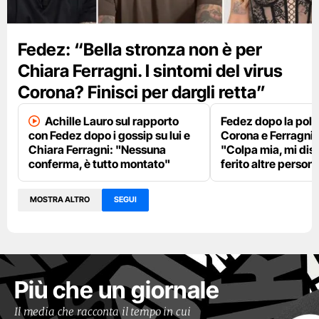
Fedez: “Bella stronza non è per
Chiara Ferragni. I sintomi del virus
Corona? Finisci per dargli retta”
Achille Lauro sul rapporto
Fedez dopo la pole
con Fedez dopo i gossip su lui e
Corona e Ferragni
Chiara Ferragni: "Nessuna
"Colpa mia, mi dis
conferma, è tutto montato"
ferito altre person
MOSTRA ALTRO
SEGUI
Più che un giornale
Il media che racconta il tempo in cui