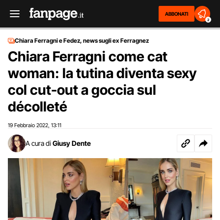
ABBONATI
2
Chiara Ferragni e Fedez, news sugli ex Ferragnez
Chiara Ferragni come cat
woman: la tutina diventa sexy
col cut-out a goccia sul
décolleté
19 Febbraio 2022
13:11
,
A cura di
Giusy Dente