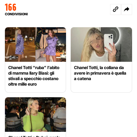
166
CONDIVISIONI
Chanel Totti “ruba” l’abito
Chanel Totti, la collana da
di mamma Ilary Blasi: gli
avere in primavera è quella
stivali a specchio costano
a catena
oltre mille euro