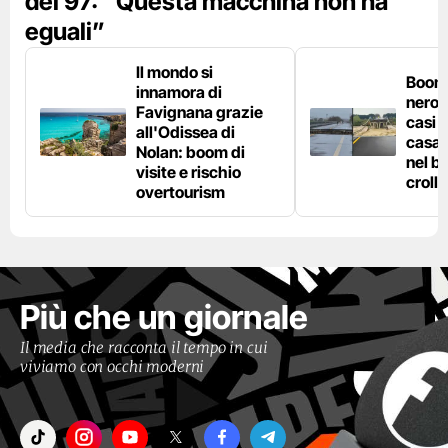
del 97: “Questa macchina non ha
eguali”
Il mondo si
Boom 
innamora di
nero n
Favignana grazie
casi d
all'Odissea di
casa 
Nolan: boom di
nel bo
visite e rischio
crolla
overtourism
Più che un giornale
Il media che racconta il tempo in cui
viviamo con occhi moderni