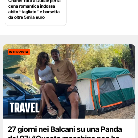
Chanel Totti a Dubai: per la
cena romantica indossa
abito “tagliato” e borsetta
da oltre 5mila euro
INTERVISTA
Travel
27 giorni nei Balcani su una Panda