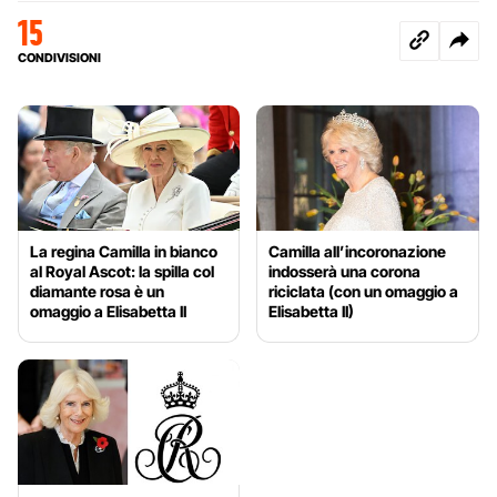
15
CONDIVISIONI
La regina Camilla in bianco
Camilla all’incoronazione
al Royal Ascot: la spilla col
indosserà una corona
diamante rosa è un
riciclata (con un omaggio a
omaggio a Elisabetta II
Elisabetta II)