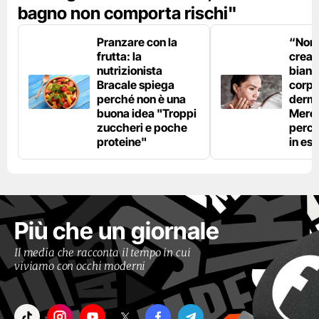
bagno non comporta rischi"
Pranzare con la
“Non è
frutta: la
crear
nutrizionista
bianc
Bracale spiega
corpo”
perché non è una
derm
buona idea "Troppi
Mercu
zuccheri e poche
perc
proteine"
in est
Più che un giornale
Il media che racconta il tempo in cui
viviamo con occhi moderni