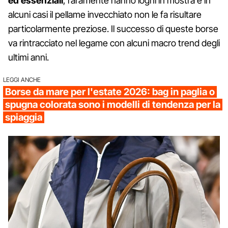
ed essenziali
, raramente hanno loghi in mostra e in
alcuni casi il pellame invecchiato non le fa risultare
particolarmente preziose. Il successo di queste borse
va rintracciato nel legame con alcuni macro trend degli
ultimi anni.
LEGGI ANCHE
Borse da mare per l'estate 2026: bag in paglia o
spugna colorata sono i modelli di tendenza per la
spiaggia