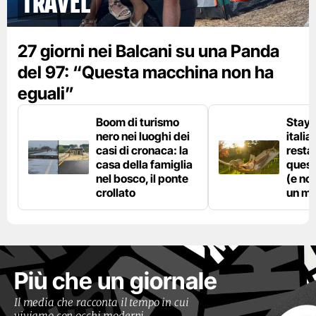
Travel
27 giorni nei Balcani su una Panda
del 97: “Questa macchina non ha
eguali”
Boom di turismo
Stayc
nero nei luoghi dei
italia
casi di cronaca: la
resta
casa della famiglia
quest
nel bosco, il ponte
(e no
crollato
un ma
Più che un giornale
Il media che racconta il tempo in cui
viviamo con occhi moderni