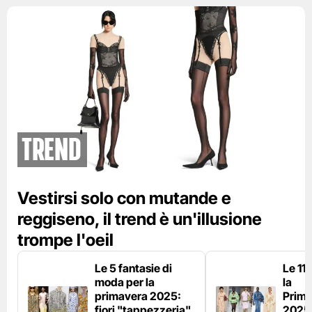
Trend
Vestirsi solo con mutande e
reggiseno, il trend è un'illusione
trompe l'oeil
Le 5 fantasie di
Le 11
moda per la
la
primavera 2025:
Prima
fiori "tappezzeria",
2025: