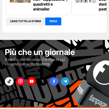
quadretti e
denim
animalier
paste
LEGGI TUTTA LA STORIA
SEGUI
Più che un giornale
Il media che racconta il tempo in cui
viviamo con occhi moderni