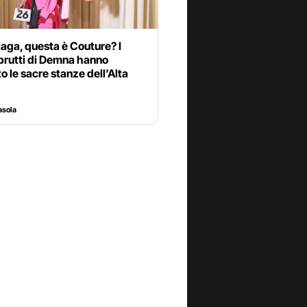
aga, questa è Couture? I
 brutti di Demna hanno
to le sacre stanze dell’Alta
asola