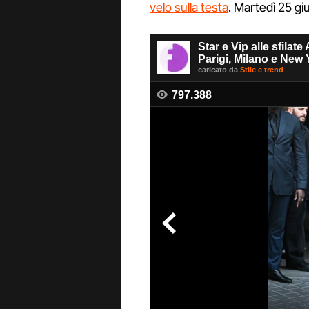
velo sulla testa
. Martedì 25 gi