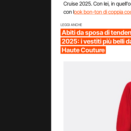
Cruise 2025. Con lei, in quell'
con l
ook bon-ton di coppia co
LEGGI ANCHE
Abiti da sposa di tenden
2025: i vestiti più belli 
Haute Couture