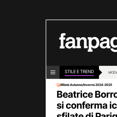
STILE E TREND
MOD
Sfilate Autunno/Inverno 2024-2025
Beatrice Borr
si conferma ico
sfilate di Parig