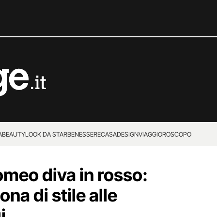
A
BEAUTY
LOOK DA STAR
BENESSERE
CASA
DESIGN
VIAGGI
OROSCOPO
omeo diva in rosso:
na di stile alle
i