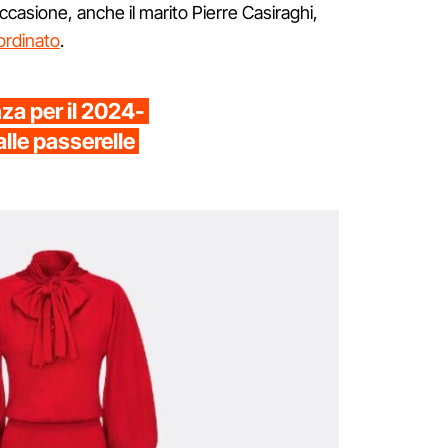
occasione, anche il marito Pierre Casiraghi,
ordinato
.
za per il 2024-
dalle passerelle