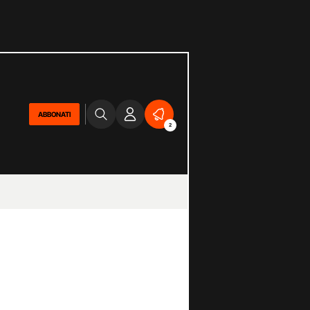
ABBONATI
2