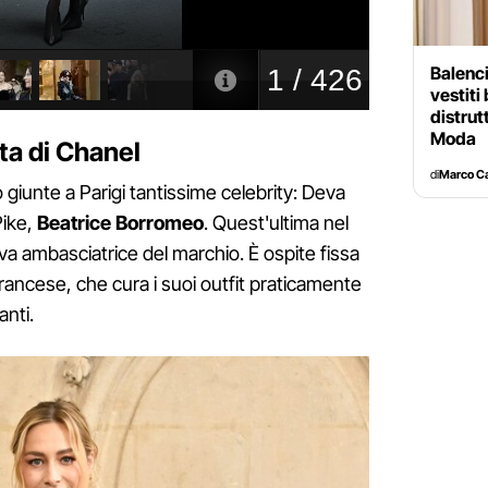
Balenci
vestiti
distrut
Moda
ata di Chanel
di
Marco C
o giunte a Parigi tantissime celebrity: Deva
Pike,
Beatrice Borromeo
. Quest'ultima nel
a ambasciatrice del marchio. È ospite fissa
rancese, che cura i suoi outfit praticamente
anti.