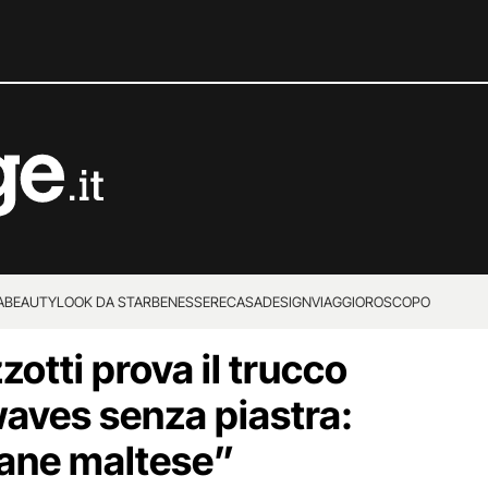
A
BEAUTY
LOOK DA STAR
BENESSERE
CASA
DESIGN
VIAGGI
OROSCOPO
otti prova il trucco
waves senza piastra:
ane maltese”