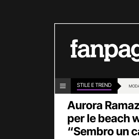
STILE E TREND
MOD
Aurora Ramazz
per le beach 
“Sembro un c