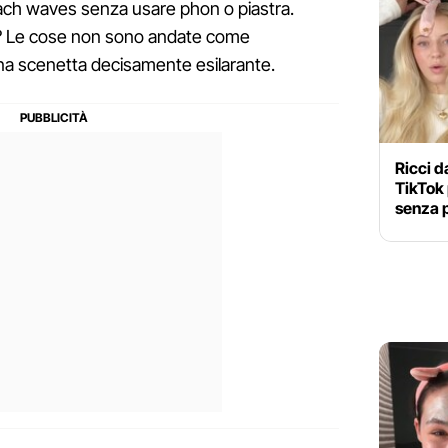
each waves senza usare phon o piastra.
e? Le cose non sono andate come
na scenetta decisamente esilarante.
Ricci d
TikTok 
senza 