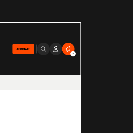
ABBONATI
2