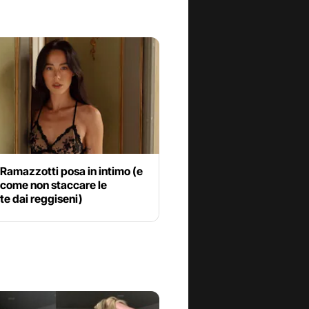
Ramazzotti posa in intimo (e
 come non staccare le
te dai reggiseni)