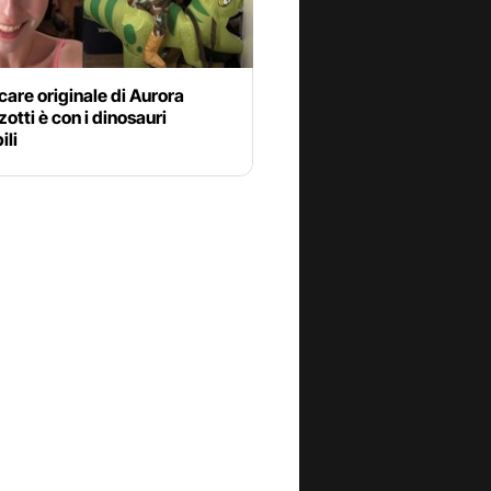
care originale di Aurora
tti è con i dinosauri
ili