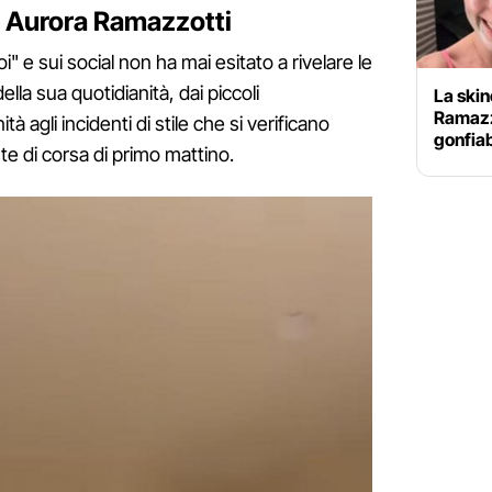
 da Aurora Ramazzotti
" e sui social non ha mai esitato a rivelare le
della sua quotidianità, dai piccoli
La skin
Ramazzo
tà agli incidenti di stile che si verificano
gonfiab
e di corsa di primo mattino.