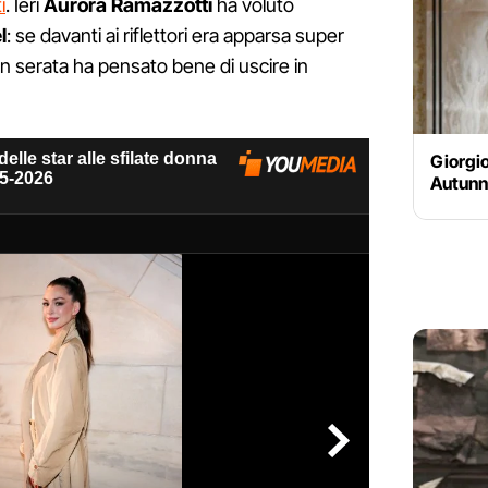
i
. Ieri
Aurora Ramazzotti
ha voluto
l
: se davanti ai riflettori era apparsa super
in serata ha pensato bene di uscire in
Giorgio
Autunn