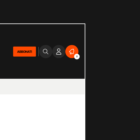
ABBONATI
2