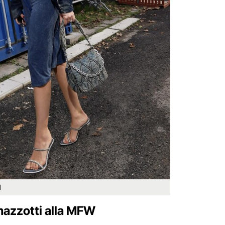
l
amazzotti alla MFW