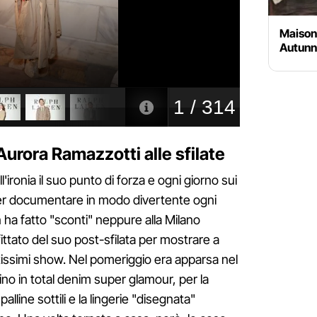
Maison 
Autunn
 Aurora Ramazzotti alle sfilate
'ironia il suo punto di forza e ogni giorno sui
er documentare in modo divertente ogni
 ha fatto "sconti" neppure alla Milano
ttato del suo post-sfilata per mostrare a
bitissimi show. Nel pomeriggio era apparsa nel
ino in total denim super glamour, per la
lline sottili e la lingerie "disegnata"