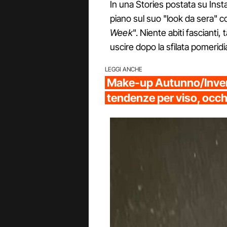
In una Stories postata su Ins
piano sul suo "look da sera" co
Week
". Niente abiti fascianti, 
uscire dopo la sfilata pomeridi
LEGGI ANCHE
Make-up Autunno/Inver
tendenze per viso, occh