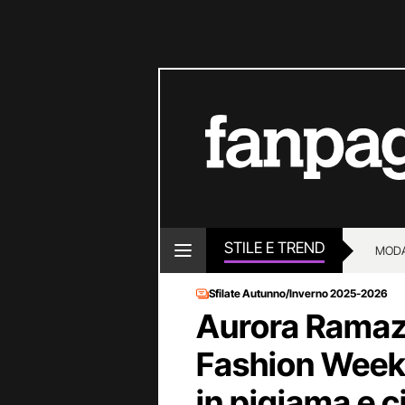
STILE E TREND
MOD
Sfilate Autunno/Inverno 2025-2026
Aurora Ramazz
Fashion Week:
in pigiama e c