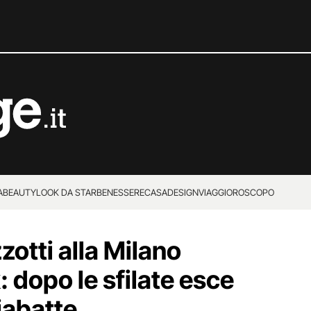
A
BEAUTY
LOOK DA STAR
BENESSERE
CASA
DESIGN
VIAGGI
OROSCOPO
otti alla Milano
 dopo le sfilate esce
iabatte