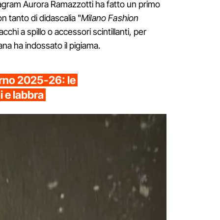
tagram Aurora Ramazzotti ha fatto un primo
n tanto di didascalia "
Milano Fashion
tacchi a spillo o accessori scintillanti, per
ana ha indossato il pigiama.
no 2025-26: le
i e labbra