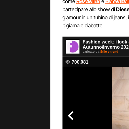
come
Rose Villan
e
Bianca Balt
partecipare allo show di
Diese
glamour in un tubino di jeans, 
pigiama e ciabatte.