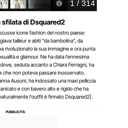
la sfilata di Dsquared2
iscusse icone fashion del nostro paese:
giava tailleur e abiti "da bambolina", da
a rivoluzionato la sua immagine e ora punta
nsualità e glamour. Ne ha data l'ennesima
2 dove, seduta accanto a Chiara Ferragni, ha
ok che non poteva passare inosservato.
sanna Ausoni, ha indossato una maxi pelliccia
manicato e con bavero alto e rigido che ha
naturalmente l'outfit è firmato Dsquared2).