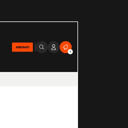
ABBONATI
2