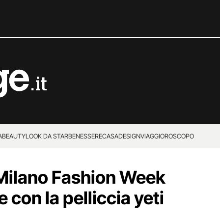
A
BEAUTY
LOOK DA STAR
BENESSERE
CASA
DESIGN
VIAGGI
OROSCOPO
 Milano Fashion Week
le con la pelliccia yeti