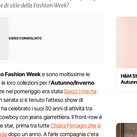
ne di stile della Fashion Week?
VIDEO CONSIGLIATO
no Fashion Week
e sono moltissime le
H&M St
Autunn
 loro collezioni per l'
Autunno/Inverno
anze nel pomeriggio era stata
Gucci (che ha
n serata si è tenuto l'atteso show di
 ha celebrato i suoi 30 anni di attività tra
 e cowboy con jeans giarrettiera. Il front-row è
e star, prima tra tutte
Chiara Ferragni che è
oda
dopo un anno. A farle compagnia c'era