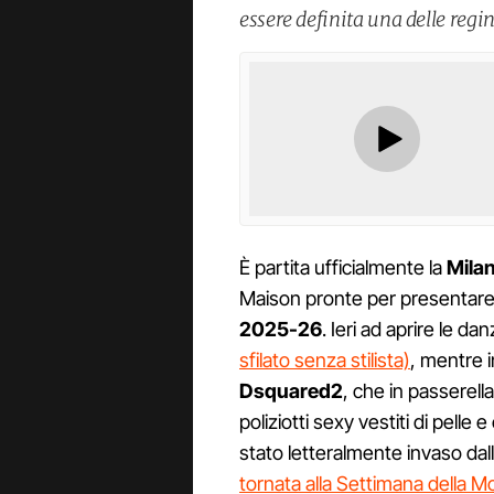
essere definita una delle regi
È partita ufficialmente la
Mila
Maison pronte per presentare le
2025-26
. Ieri ad aprire le d
sfilato senza stilista)
, mentre i
Dsquared2
, che in passerella
poliziotti sexy vestiti di pelle
stato letteralmente invaso dall
tornata alla Settimana della M