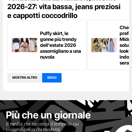
2026-27: vita bassa, jeans preziosi
e cappotti coccodrillo
Chemi
Puffy skirt, le
prefe
gonne più trendy
Middl
dell'estate 2026
soluzi
assomigliano a una
look e
nuvola
indos
sera
MOSTRA ALTRO
SEGUI
Più che un giornale
Il media che racconta il tempo in cui
viviamo con occhi moderni