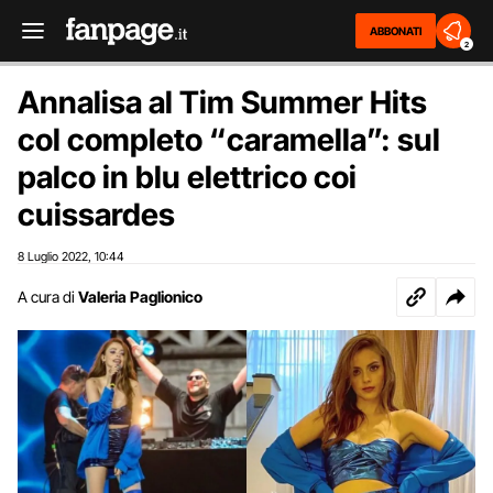
ABBONATI
2
Annalisa al Tim Summer Hits
col completo “caramella”: sul
palco in blu elettrico coi
cuissardes
8 Luglio 2022
10:44
,
A cura di
Valeria Paglionico