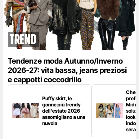
Trend
Tendenze moda Autunno/Inverno
2026-27: vita bassa, jeans preziosi
e cappotti coccodrillo
Chemi
Puffy skirt, le
prefe
gonne più trendy
Middl
dell'estate 2026
soluzi
assomigliano a una
look e
nuvola
indos
sera