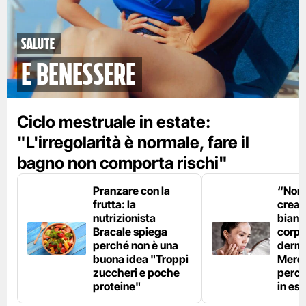
Salute
e benessere
Ciclo mestruale in estate:
"L'irregolarità è normale, fare il
bagno non comporta rischi"
Pranzare con la
“Non è
frutta: la
crear
nutrizionista
bianc
Bracale spiega
corpo”
perché non è una
derm
buona idea "Troppi
Mercu
zuccheri e poche
perc
proteine"
in est