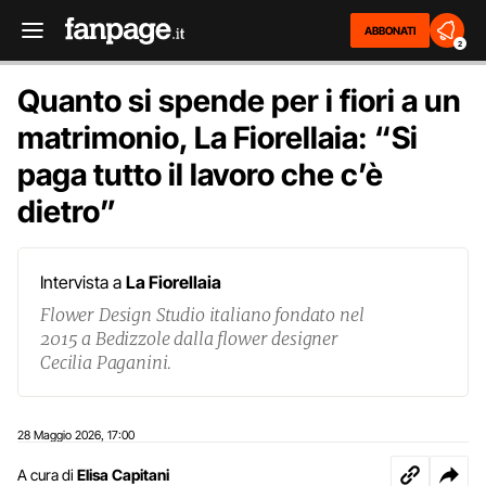
ABBONATI
2
Quanto si spende per i fiori a un
matrimonio, La Fiorellaia: “Si
paga tutto il lavoro che c’è
dietro”
Intervista a
La Fiorellaia
Flower Design Studio italiano fondato nel
2015 a Bedizzole dalla flower designer
Cecilia Paganini.
28 Maggio 2026
17:00
,
A cura di
Elisa Capitani