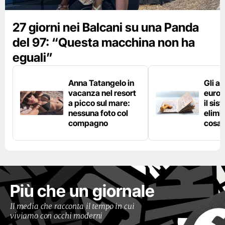
27 giorni nei Balcani su una Panda
del 97: “Questa macchina non ha
eguali”
Anna Tatangelo in
Gli ae
vacanza nel resort
europ
a picco sul mare:
il si
nessuna foto col
elimin
compagno
cosa 
Più che un giornale
Il media che racconta il tempo in cui
viviamo con occhi moderni