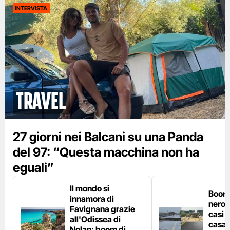
INTERVISTA
Travel
27 giorni nei Balcani su una Panda
del 97: “Questa macchina non ha
eguali”
Il mondo si
Boom 
innamora di
nero n
Favignana grazie
casi d
all'Odissea di
casa 
Nolan: boom di