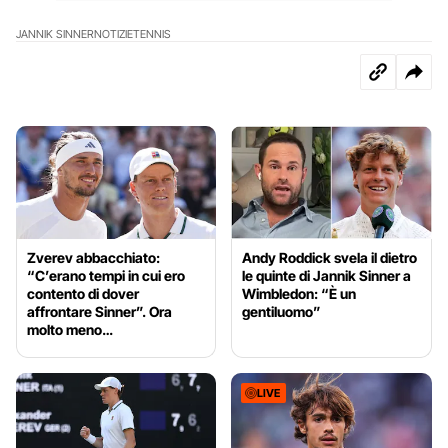
JANNIK SINNER
NOTIZIE
TENNIS
Zverev abbacchiato:
Andy Roddick svela il dietro
“C’erano tempi in cui ero
le quinte di Jannik Sinner a
contento di dover
Wimbledon: “È un
affrontare Sinner”. Ora
gentiluomo”
molto meno…
LIVE