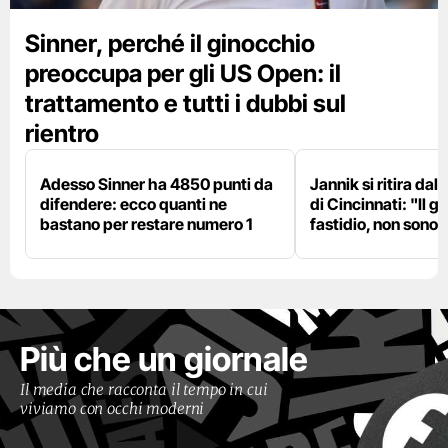
Sinner, perché il ginocchio
preoccupa per gli US Open: il
trattamento e tutti i dubbi sul
rientro
Adesso Sinner ha 4850 punti da
Jannik si ritira da
difendere: ecco quanti ne
di Cincinnati: "Il 
bastano per restare numero 1
fastidio, non sono 
Più che un giornale
Il media che racconta il tempo in cui
viviamo con occhi moderni