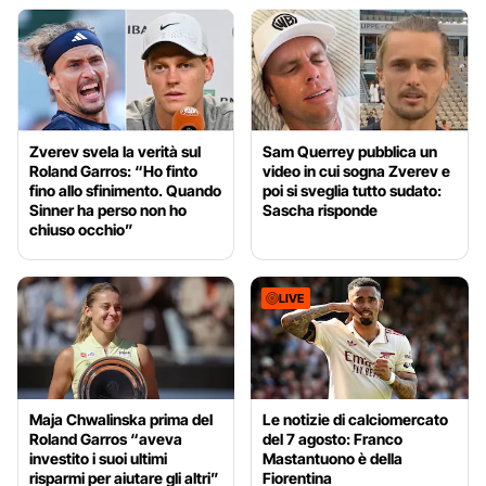
Zverev svela la verità sul
Sam Querrey pubblica un
Roland Garros: “Ho finto
video in cui sogna Zverev e
fino allo sfinimento. Quando
poi si sveglia tutto sudato:
Sinner ha perso non ho
Sascha risponde
chiuso occhio”
LIVE
Maja Chwalinska prima del
Le notizie di calciomercato
Roland Garros “aveva
del 7 agosto: Franco
investito i suoi ultimi
Mastantuono è della
risparmi per aiutare gli altri”
Fiorentina