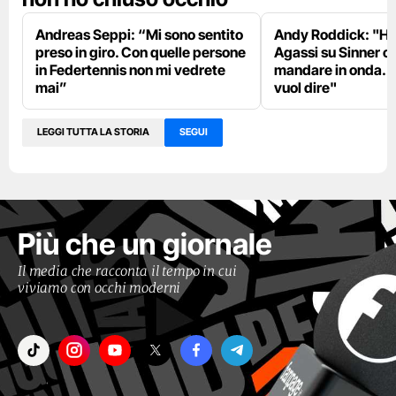
Andreas Seppi: “Mi sono sentito
Andy Roddick: "Ho 
preso in giro. Con quelle persone
Agassi su Sinner c
in Federtennis non mi vedrete
mandare in onda. L
mai”
vuol dire"
LEGGI TUTTA LA STORIA
SEGUI
Più che un giornale
Il media che racconta il tempo in cui
viviamo con occhi moderni