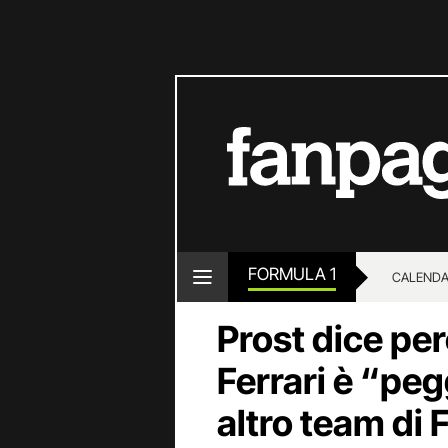
FORMULA 1
CALENDA
Prost dice pe
Ferrari è “peg
altro team di 