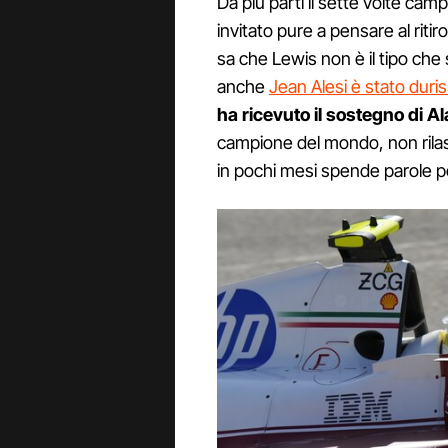
Da più parti il sette volte ca
invitato pure a pensare al ritir
sa che Lewis non è il tipo ch
anche
Jean Alesi è stato duri
ha ricevuto il sostegno di Al
campione del mondo, non rilasc
in pochi mesi spende parole p