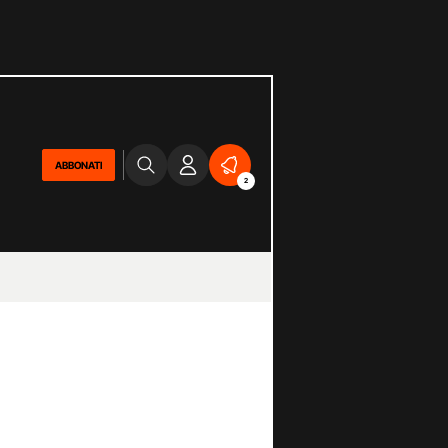
ABBONATI
2