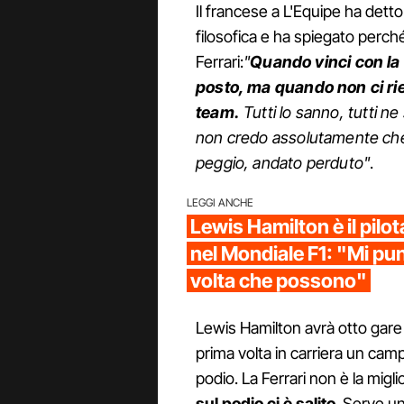
Il francese a L'Equipe ha dett
filosofica e ha spiegato perch
Ferrari:
"
Quando vinci con la F
posto, ma quando non ci ries
team.
Tutti lo sanno, tutti ne
non credo assolutamente che i
peggio, andato perduto"
.
LEGGI ANCHE
Lewis Hamilton è il pilo
nel Mondiale F1: "Mi pu
volta che possono"
Lewis Hamilton avrà otto gare 
prima volta in carriera un c
podio. La Ferrari non è la miglio
sul podio ci è salito
. Serve un