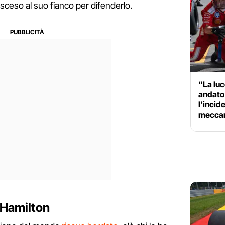
 sceso al suo fianco per difenderlo.
“La luc
andato
l’incid
meccan
i Hamilton