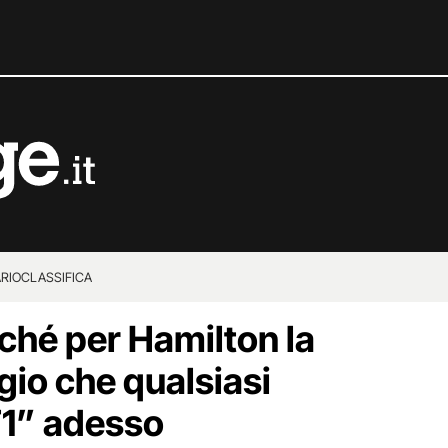
RIO
CLASSIFICA
rché per Hamilton la
gio che qualsiasi
F1” adesso