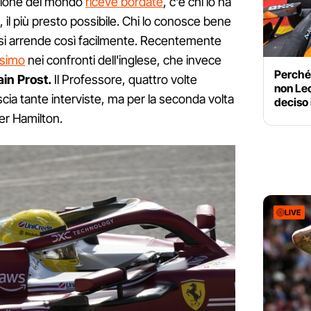
mpione del mondo
riceve bordate
, c'è chi lo ha
o, il più presto possibile. Chi lo conosce bene
e si arrende così facilmente. Recentemente
ssimo
nei confronti dell'inglese, che invece
Perché 
ain Prost.
Il Professore, quattro volte
non Lec
ia tante interviste, ma per la seconda volta
deciso 
er Hamilton.
LIVE