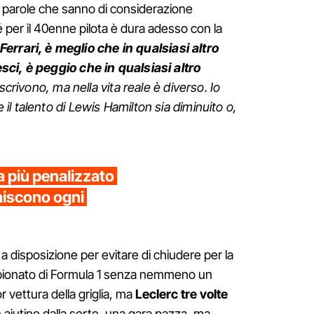
o parole che sanno di considerazione
é per il 40enne pilota è dura adesso con la
errari, è meglio che in qualsiasi altro
ci, è peggio che in qualsiasi altro
 scrivono, ma nella vita reale è diverso. Io
l talento di Lewis Hamilton sia diminuito o,
ta più penalizzato
niscono ogni
a disposizione per evitare di chiudere per la
ampionato di Formula 1 senza nemmeno un
r vettura della griglia, ma
Leclerc tre volte
 aiutino dalla sorte, una gara pazza, ma