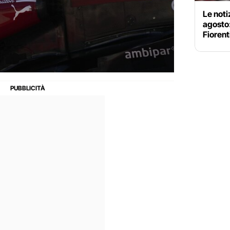
Le noti
agosto
Fiorent