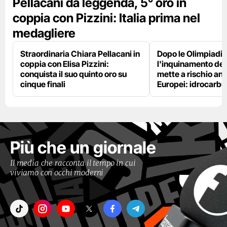
Pellacani da leggenda, 5° oro in
coppia con Pizzini: Italia prima nel
medagliere
Straordinaria Chiara Pellacani in
Dopo le Olimpiadi,
coppia con Elisa Pizzini:
l'inquinamento del
conquista il suo quinto oro su
mette a rischio anc
cinque finali
Europei: idrocarbu
Più che un giornale
Il media che racconta il tempo in cui
viviamo con occhi moderni