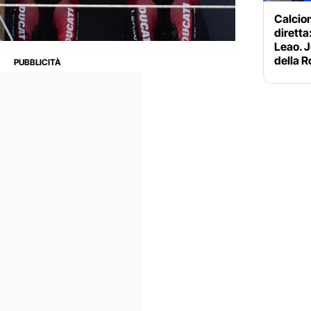
Calciom
diretta:
Leao. J
della 