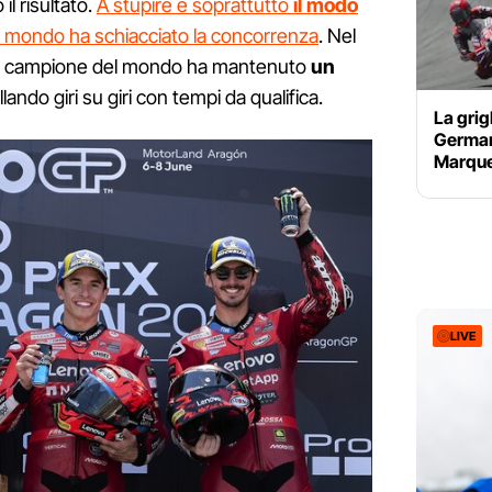
l risultato.
A stupire è soprattutto
il modo
el mondo ha schiacciato la concorrenza
. Nel
lte campione del mondo ha mantenuto
un
lando giri su giri con tempi da qualifica.
La grig
German
Marquez
LIVE