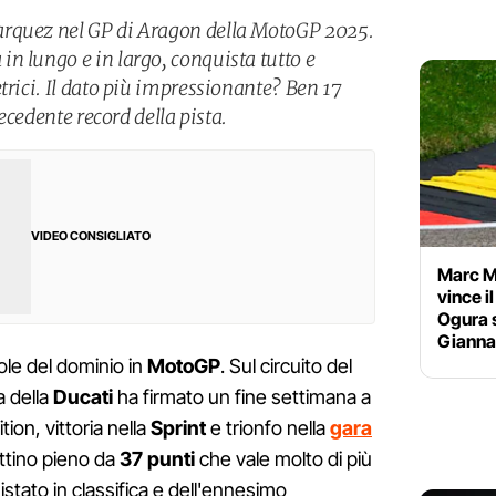
rquez nel GP di Aragon della MotoGP 2025.
n lungo e in largo, conquista tutto e
trici. Il dato più impressionante? Ben 17
recedente record della pista.
VIDEO CONSIGLIATO
Marc M
vince i
Ogura 
Gianna
gole del dominio in
MotoGP
. Sul circuito del
ta della
Ducati
ha firmato un fine settimana a
ion, vittoria nella
Sprint
e trionfo nella
gara
ttino pieno da
37 punti
che vale molto di più
tato in classifica e dell'ennesimo