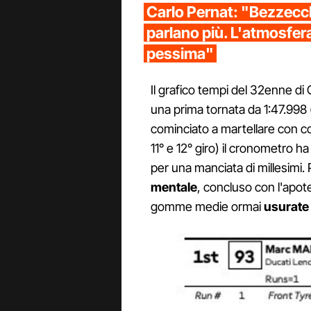
Carlo Pernat: "Bezzecch
parlano più. L'atmosfera
pessima"
Il grafico tempi del 32enne di
una prima tornata da 1:47.998 
cominciato a martellare con cos
11° e 12° giro) il cronometro 
per una manciata di millesimi. 
mentale
, concluso con l'apot
gomme medie ormai
usurate