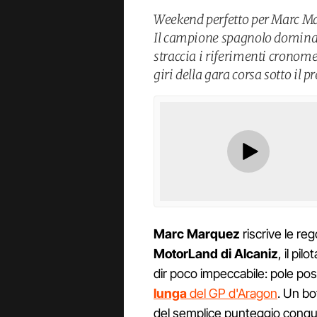
Weekend perfetto per Marc Ma
Il campione spagnolo domina i
straccia i riferimenti cronome
giri della gara corsa sotto il p
Marc Marquez
riscrive le re
MotorLand di Alcaniz
, il pilo
dir poco impeccabile: pole posit
lunga
del GP d'Aragon
. Un bo
del semplice punteggio conquis