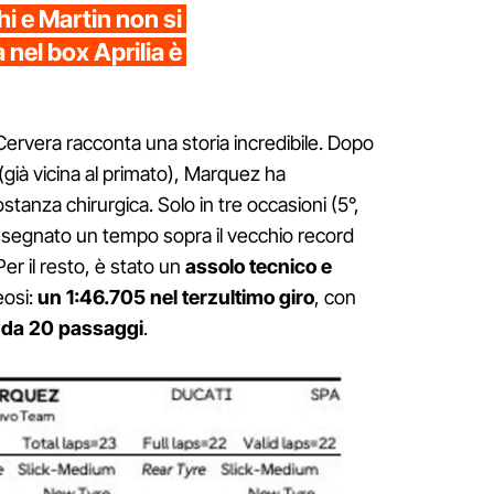
i e Martin non si
 nel box Aprilia è
 Cervera racconta una storia incredibile. Dopo
(già vicina al primato), Marquez ha
tanza chirurgica. Solo in tre occasioni (5°,
ha segnato un tempo sopra il vecchio record
Per il resto, è stato un
assolo tecnico e
eosi:
un 1:46.705 nel terzultimo giro
, con
 da 20 passaggi
.