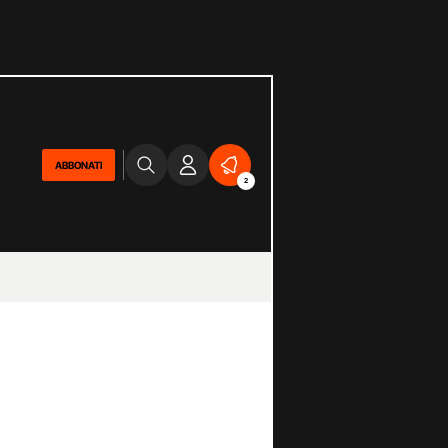
ABBONATI
2