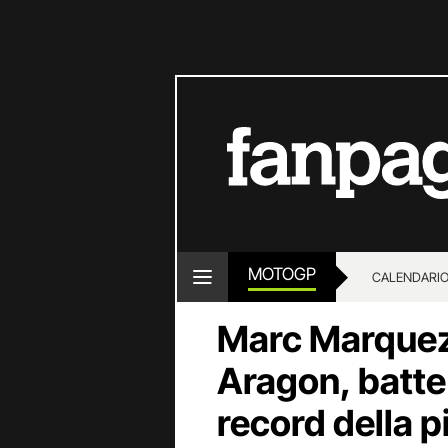
MOTOGP
CALENDARI
Marc Marquez
Aragon, batte 
record della pi