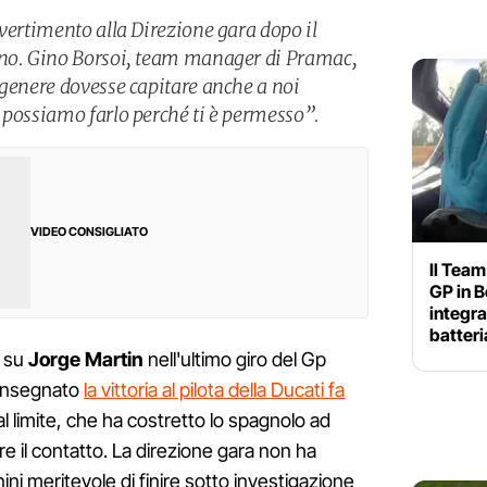
vertimento alla Direzione gara dopo il
ano. Gino Borsoi, team manager di Pramac,
 genere dovesse capitare anche a noi
 possiamo farlo perché ti è permesso”.
VIDEO CONSIGLIATO
Il Team
GP in B
integra
batteri
su
Jorge Martin
nell'ultimo giro del Gp
consegnato
la vittoria al pilota della Ducati fa
al limite, che ha costretto lo spagnolo ad
tare il contatto. La direzione gara non ha
ini meritevole di finire sotto investigazione