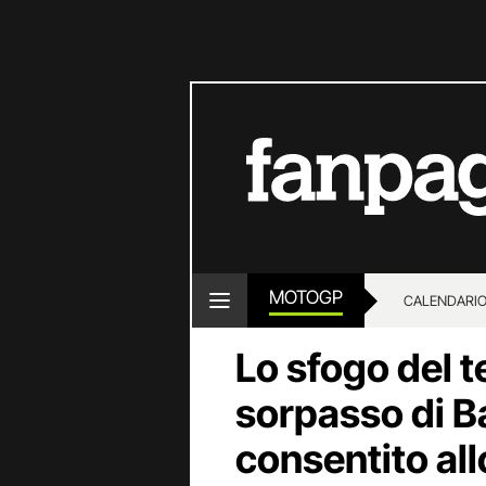
MOTOGP
CALENDARI
Lo sfogo del t
sorpasso di Ba
consentito al