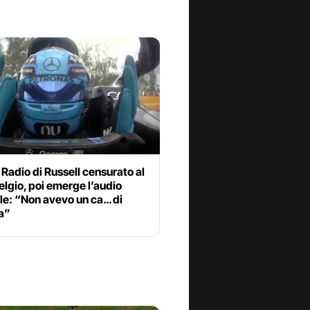
 Radio di Russell censurato al
elgio, poi emerge l’audio
le: “Non avevo un ca… di
a”