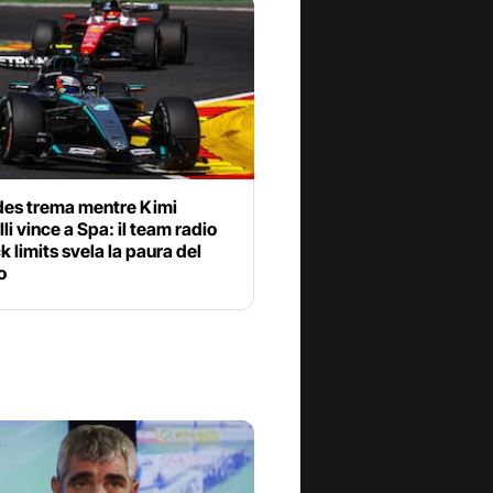
es trema mentre Kimi
li vince a Spa: il team radio
ck limits svela la paura del
o