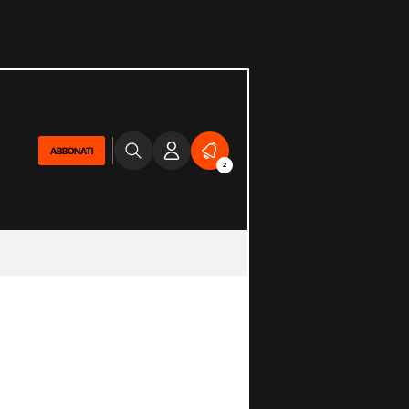
ABBONATI
2