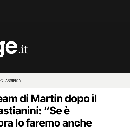
O
CLASSIFICA
eam di Martin dopo il
stianini: “Se è
lora lo faremo anche