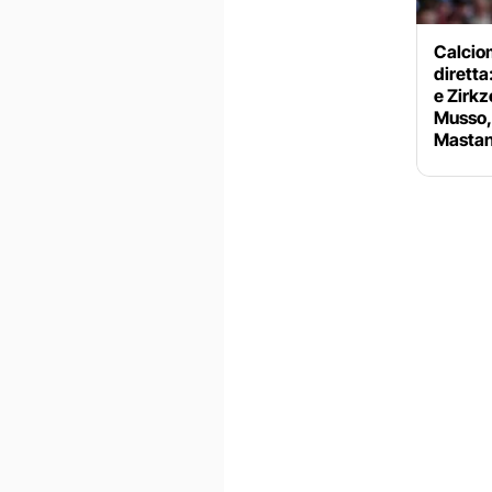
Calciom
diretta
e Zirkz
Musso, 
Mastan