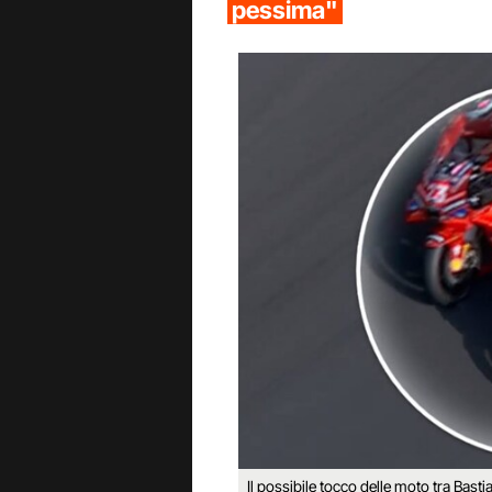
pessima"
Il possibile tocco delle moto tra Bastia