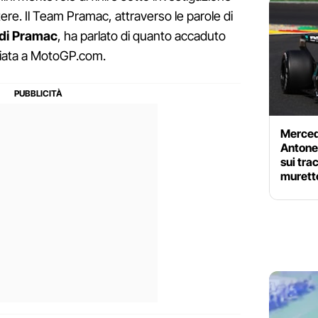
ere. Il Team Pramac, attraverso le parole di
 di Pramac
, ha parlato di quanto accaduto
sciata a MotoGP.com.
Merced
Antonel
sui tra
murett