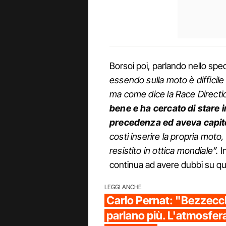
Borsoi poi, parlando nello spe
essendo sulla moto è difficile
ma come dice la Race Directi
bene e ha cercato di stare i
precedenza ed aveva capito 
costi inserire la propria mo
resistito in ottica mondiale”.
I
continua ad avere dubbi su q
LEGGI ANCHE
Carlo Pernat: "Bezzecch
parlano più. L'atmosfera