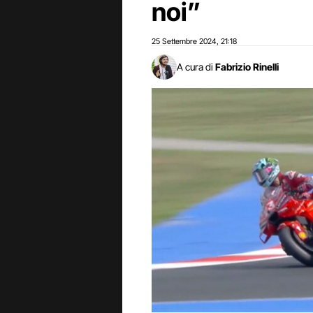
noi”
25 Settembre 2024
21:18
,
A cura di
Fabrizio Rinelli