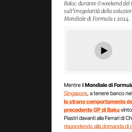
Baku: durante il weekend del 
sull’irregolarità della soluzi
Mondiale di Formula 1 2024.
Mentre il
Mondiale di Formul
Singapore
, a tenere banco ne
lo strano comportamento del
precedente GP di Baku
vinto
Piastri davanti alla Ferrari di 
rispondendo alla domanda di ch