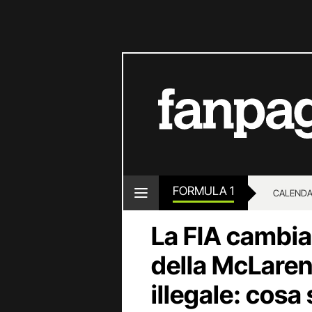
FORMULA 1
CALENDA
La FIA cambia
della McLaren 
illegale: cosa