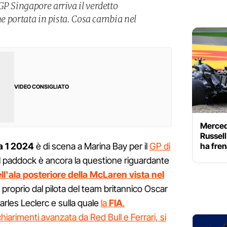
GP Singapore arriva il verdetto
one portata in pista. Cosa cambia nel
VIDEO CONSIGLIATO
Merced
Russell
ha fren
a 1 2024
è di scena a Marina Bay per il
GP di
l paddock è ancora la questione riguardante
l'ala posteriore della McLaren vista nel
 proprio dal pilota del team britannico Oscar
Charles Leclerc e sulla quale
la
FIA
,
iarimenti avanzata da Red Bull e Ferrari, si