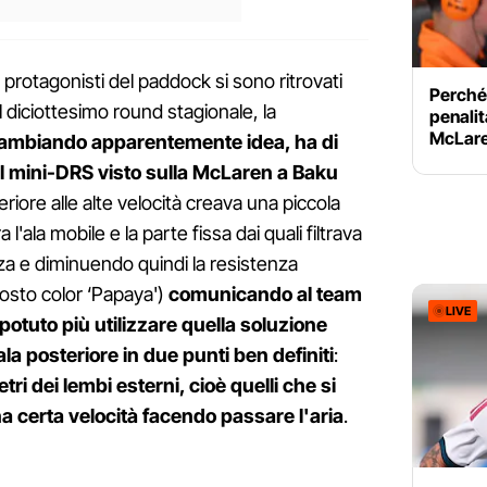
 protagonisti del paddock si sono ritrovati
Perché
il diciottesimo round stagionale, la
penalit
McLaren
ambiando apparentemente idea, ha di
à del mini-DRS visto sulla McLaren a Baku
eriore alle alte velocità creava una piccola
 l'ala mobile e la parte fissa dai quali filtrava
a e diminuendo quindi la resistenza
osto color ‘Papaya')
comunicando al team
LIVE
otuto più utilizzare quella soluzione
ala posteriore in due punti ben definiti
:
etri dei lembi esterni, cioè quelli che si
a certa velocità facendo passare l'aria
.