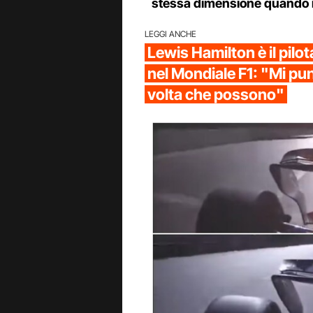
stessa dimensione quando i
LEGGI ANCHE
Lewis Hamilton è il pilo
nel Mondiale F1: "Mi pu
volta che possono"