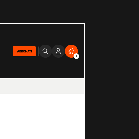
ABBONATI
2