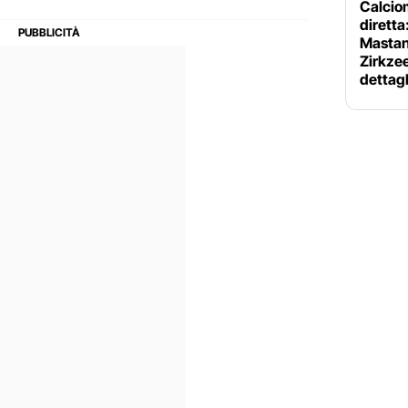
Calciom
diretta
Mastan
Zirkzee
dettagl