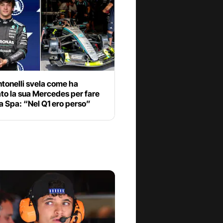
tonelli svela come ha
to la sua Mercedes per fare
 a Spa: “Nel Q1 ero perso”