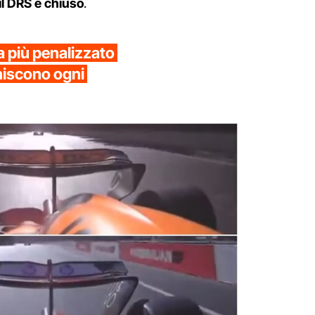
l DRS è chiuso
.
ta più penalizzato
niscono ogni