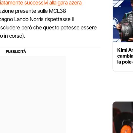
iatamente successivi alla gara azera
luzione presente sulle MCL38
pagno Lando Norris rispettasse il
escludere però che questo potesse essere
 in corso).
Kimi An
cambia
la pole