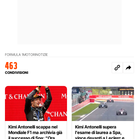
FORMULA 1
MOTORI
NOTIZIE
463
CONDIVISIONI
Kimi Antonelli scappa nel
Kimi Antonelli supera
Mondiale F1 ma archivia già
l’esame di laurea a Spa,
il successo di Spa: “Ora
vince davanti a Leclerc e