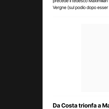
precede il tedesco Maximilian 
Vergne (sul podio dopo esser p
Da Costa trionfa a Ma