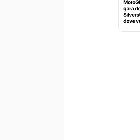
MotoGP 
gara d
Silvers
dove ve