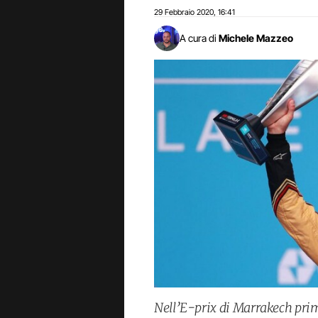
29 Febbraio 2020
16:41
,
A cura di
Michele Mazzeo
Nell’E-prix di Marrakech prim