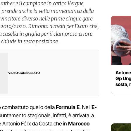
Gunther e il campione in carica Vergne
e si prende anche la vetta momentanea della
o vincitore diverso nelle prime cinque gare
 2019/2020. Rimonta a metà per Evans che,
 casella in griglia per il clamoroso errore
, chiude in sesta posizione.
Antonel
VIDEO CONSIGLIATO
Gp Ungh
sosta,
 combattuto quello della
Formula E
. Nell’
E-
puntamento stagionale, infatti, è arrivata la
se António Félix da Costa che in
Marocco