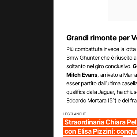
Grandi rimonte per 
Più combattuta invece la lotta
Bmw Ghunter che è riuscito a 
soltanto nel giro conclusivo.
G
Mitch
Evans
, arrivato a Mar
esser partito dall’ultima casella
qualifica dalla Jaguar, ha chius
Edoardo Mortara (5°) e del fr
LEGGI ANCHE
Straordinaria Chiara Pel
con Elisa Pizzini: conqui