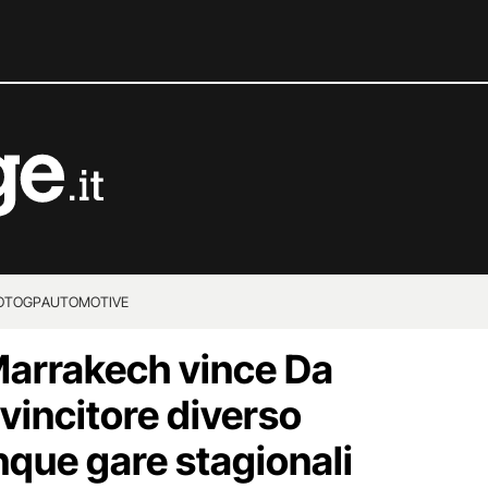
OTOGP
AUTOMOTIVE
Marrakech vince Da
vincitore diverso
nque gare stagionali