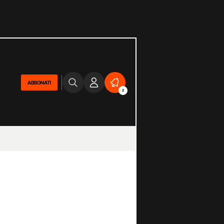
ABBONATI
2