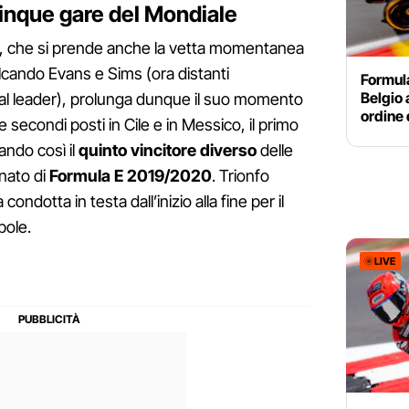
cinque gare del Mondiale
, che si prende anche la vetta momentanea
alcando Evans e Sims (ora distanti
Formula
Belgio 
 dal leader), prolunga dunque il suo momento
ordine 
secondi posti in Cile e in Messico, il primo
ando così il
quinto vincitore diverso
delle
nato di
Formula E 2019/2020
. Trionfo
condotta in testa dall’inizio alla fine per il
pole.
LIVE