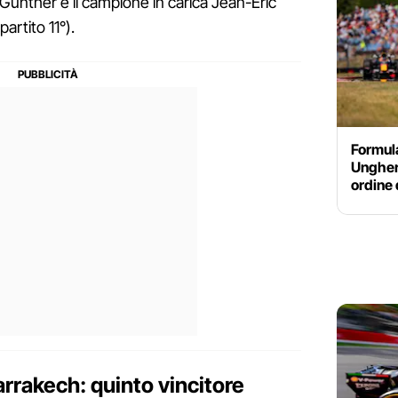
Gunther e il campione in carica Jean-Eric
artito 11°).
Formula
Ungheri
ordine 
rrakech: quinto vincitore