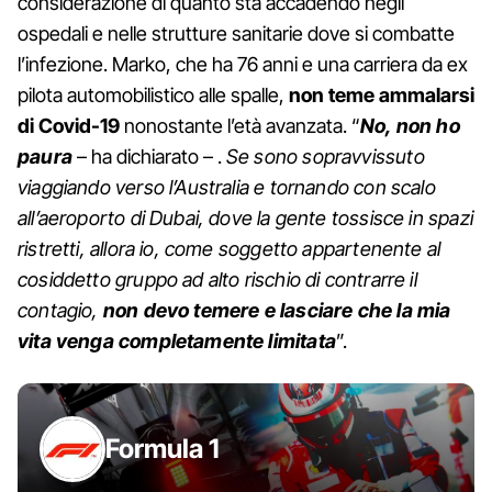
considerazione di quanto sta accadendo negli
ospedali e nelle strutture sanitarie dove si combatte
l’infezione. Marko, che ha 76 anni e una carriera da ex
pilota automobilistico alle spalle,
non teme ammalarsi
di Covid-19
nonostante l’età avanzata. “
No, non ho
paura
– ha dichiarato – .
Se sono sopravvissuto
viaggiando verso l’Australia e tornando con scalo
all’aeroporto di Dubai, dove la gente tossisce in spazi
ristretti, allora io, come soggetto appartenente al
cosiddetto gruppo ad alto rischio di contrarre il
contagio,
non devo temere e lasciare che la mia
vita venga completamente limitata
”.
Formula 1