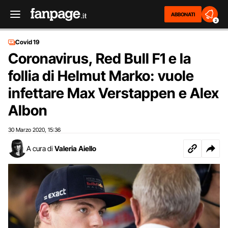
ABBONATI
2
Covid 19
Coronavirus, Red Bull F1 e la
follia di Helmut Marko: vuole
infettare Max Verstappen e Alex
Albon
30 Marzo 2020
15:36
,
A cura di
Valeria Aiello