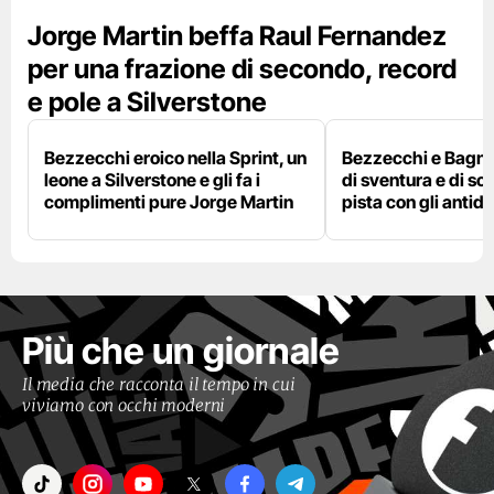
Jorge Martin beffa Raul Fernandez
per una frazione di secondo, record
e pole a Silverstone
Bezzecchi eroico nella Sprint, un
Bezzecchi e Bagna
leone a Silverstone e gli fa i
di sventura e di so
complimenti pure Jorge Martin
pista con gli antidol
Più che un giornale
Il media che racconta il tempo in cui
viviamo con occhi moderni