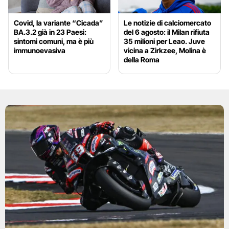
Covid, la variante “Cicada”
Le notizie di calciomercato
BA.3.2 già in 23 Paesi:
del 6 agosto: il Milan rifiuta
sintomi comuni, ma è più
35 milioni per Leao. Juve
immunoevasiva
vicina a Zirkzee, Molina è
della Roma