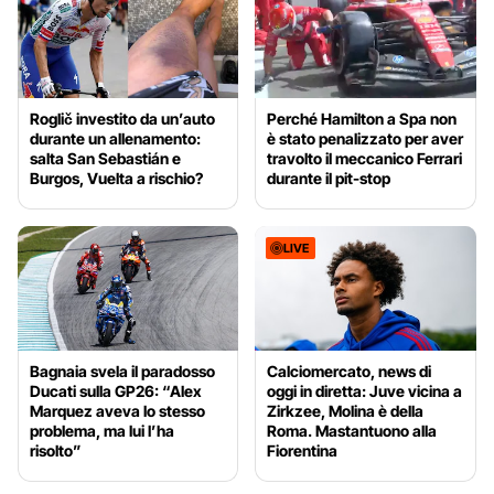
Roglič investito da un’auto
Perché Hamilton a Spa non
durante un allenamento:
è stato penalizzato per aver
salta San Sebastián e
travolto il meccanico Ferrari
Burgos, Vuelta a rischio?
durante il pit-stop
LIVE
Bagnaia svela il paradosso
Calciomercato, news di
Ducati sulla GP26: “Alex
oggi in diretta: Juve vicina a
Marquez aveva lo stesso
Zirkzee, Molina è della
problema, ma lui l’ha
Roma. Mastantuono alla
risolto”
Fiorentina