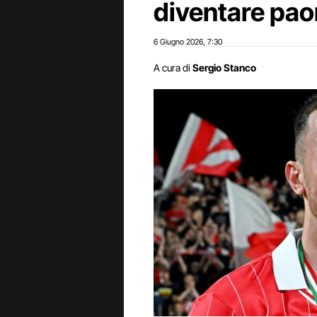
diventare pa
6 Giugno 2026
7:30
,
A cura di
Sergio Stanco