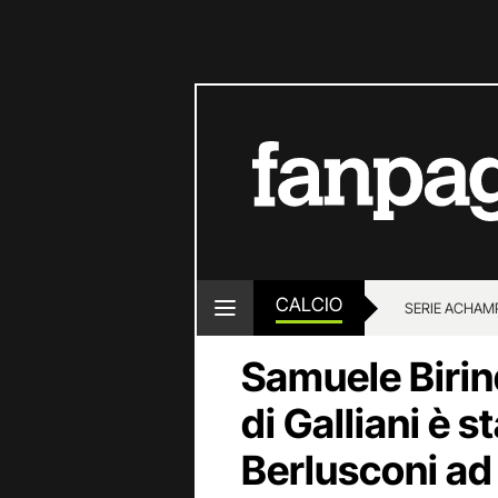
CALCIO
SERIE A
CHAMP
Samuele Birind
di Galliani è s
Berlusconi ad