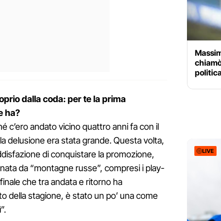
Massim
chiamò 
politic
prio dalla coda: per te la prima
e ha?
 c’ero andato vicino quattro anni fa con il
 la delusione era stata grande. Questa volta,
LIVE
ddisfazione di conquistare la promozione,
annata da “montagne russe”, compresi i play-
 finale che tra andata e ritorno ha
to della stagione, è stato un po’ una come
”.