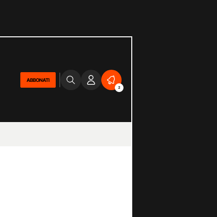
ABBONATI
2