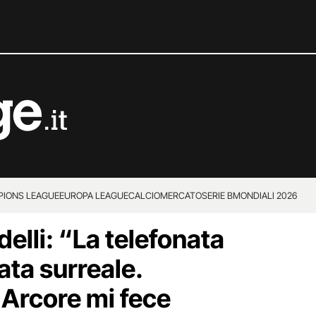
IONS LEAGUE
EUROPA LEAGUE
CALCIOMERCATO
SERIE B
MONDIALI 2026
elli: “La telefonata
tata surreale.
 Arcore mi fece