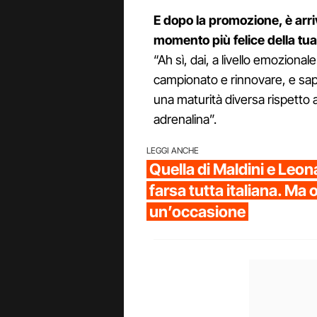
E dopo la promozione, è arri
momento più felice della tua
“Ah sì, dai, a livello emozion
campionato e rinnovare, e sap
una maturità diversa rispetto a
adrenalina”.
LEGGI ANCHE
Quella di Maldini e Leon
farsa tutta italiana. Ma
un’occasione