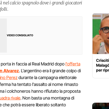
ì nel calcio spagnolo dove i grandi giocatori
olli.
VIDEO CONSIGLIATO
Criscit
 porta in faccia al Real Madrid dopo
l'offerta
Malagò:
per rip
an Alvarez
. L'argentino era il grande colpo di
ino Perez
durante la campagna elettorale
ferma ha tentato l'assalto al nome rimasto
 ma i colchoneros hanno rifiutato la proposta
adra rivale
. Non basta una montagna di
e che potrà essere liberato soltanto