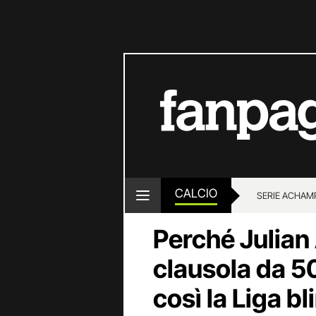
CALCIO
SERIE A
CHAMP
Perché Julian
clausola da 50
così la Liga b