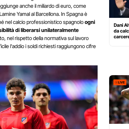
 raggiunge anche il miliardo di euro, come
i Lamine Yamal al Barcellona. In Spagna è
é nel calcio professionistico spagnolo
ogni
Dani A
bilità di liberarsi unilateralmente
da calc
carcere
o, nel rispetto della normativa sul lavoro
cile l'addio i soldi richiesti raggiungono cifre
LIVE