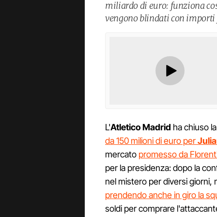
miliardo di euro: funziona cos
vengono blindati con importi f
L'
Atletico Madrid
ha chiuso la
da 150 milioni di euro per
Juli
mercato
promesso da Florent
per la presidenza: dopo la con
nel mistero per diversi giorni,
prendendo anche in giro la squ
soldi per comprare l'attaccant