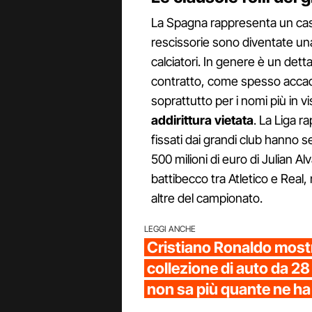
La Spagna rappresenta un caso
rescissorie sono diventate un
calciatori. In genere è un detta
contratto, come spesso accade 
soprattutto per i nomi più in 
addirittura vietata
. La Liga r
fissati dai grandi club hanno 
500 milioni di euro di Julian Al
battibecco tra Atletico e Real,
altre del campionato.
LEGGI ANCHE
Cristiano Ronaldo mostr
collezione di auto da 28 
non sa più quante ne ha