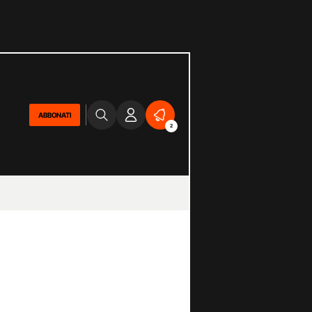
ABBONATI
2