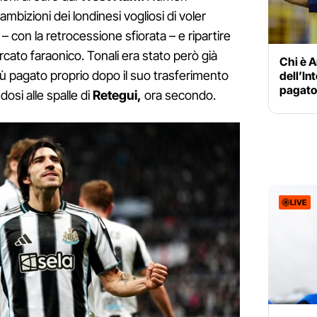
bizioni dei londinesi vogliosi di voler
– con la retrocessione sfiorata – e ripartire
cato faraonico. Tonali era stato però già
Chi è A
più pagato proprio dopo il suo trasferimento
dell’In
pagato 
osi alle spalle di
Retegui,
ora secondo.
LIVE