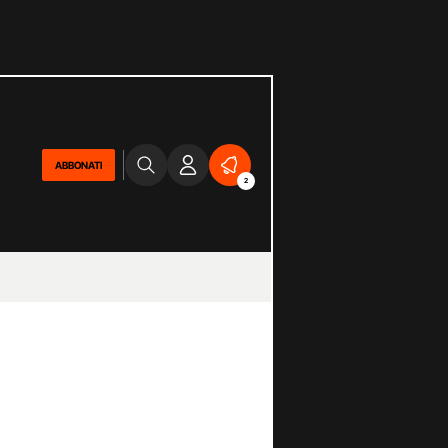
ABBONATI
2