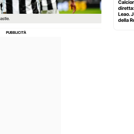
Calciom
diretta:
Leao. J
astle.
della 