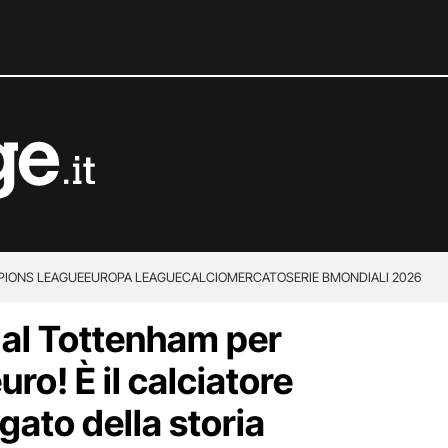
IONS LEAGUE
EUROPA LEAGUE
CALCIOMERCATO
SERIE B
MONDIALI 2026
 al Tottenham per
euro! È il calciatore
agato della storia