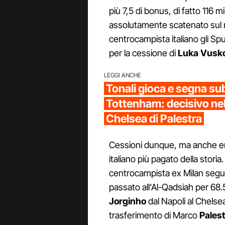
più 7,5 di bonus, di fatto 116 m
assolutamente scatenato sul me
centrocampista italiano gli Sp
per la cessione di
Luka Vuskov
LEGGI ANCHE
Tonali gioca e segna sub
Tottenham: decisivo nel
Chelsea di Palestra
Cessioni dunque, ma anche en
italiano più pagato della storia.
centrocampista ex Milan segu
passato all'Al-Qadsiah per 68.5
Jorginho
dal Napoli al Chelse
trasferimento di Marco
Pales