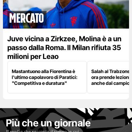
mercato
Juve vicina a Zirkzee, Molina è a un
passo dalla Roma. Il Milan rifiuta 35
milioni per Leao
Mastantuono alla Fiorentina è
Salah al Trabzonspo
l'ultimo capolavoro di Paratici:
ora prende lezioni
"Competitiva e duratura"
anche dal campion
Più che un giornale
Il media che racconta il tempo in cui