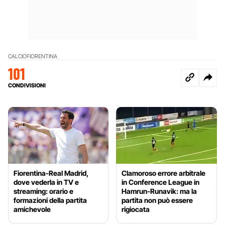
CALCIO
FIORENTINA
101
CONDIVISIONI
Fiorentina-Real Madrid,
Clamoroso errore arbitrale
dove vederla in TV e
in Conference League in
streaming: orario e
Hamrun-Runavik: ma la
formazioni della partita
partita non può essere
amichevole
rigiocata