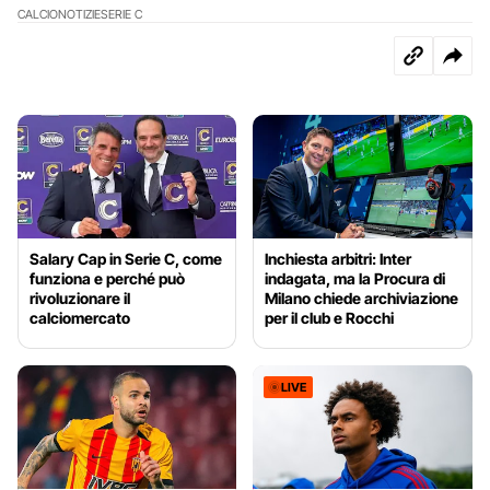
CALCIO
NOTIZIE
SERIE C
Salary Cap in Serie C, come
Inchiesta arbitri: Inter
funziona e perché può
indagata, ma la Procura di
rivoluzionare il
Milano chiede archiviazione
calciomercato
per il club e Rocchi
LIVE