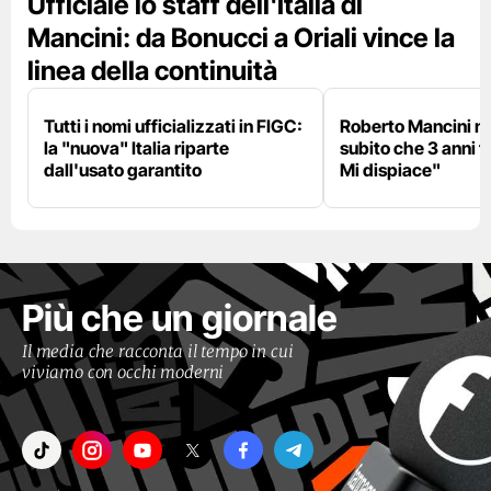
Ufficiale lo staff dell'Italia di
Mancini: da Bonucci a Oriali vince la
linea della continuità
Tutti i nomi ufficializzati in FIGC:
Roberto Mancini ne
la "nuova" Italia riparte
subito che 3 anni f
dall'usato garantito
Mi dispiace"
Più che un giornale
Il media che racconta il tempo in cui
viviamo con occhi moderni