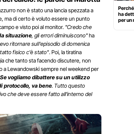
Perché 
azzurro non è stato una lancia spezzata a
ha dett
e, ma di certo è voluto essere un punto
per un 
ampo e visto poi al monitor.
"Credo che
 la situazione
, gli errori diminuiscono"
ha
vo ritornare sull'episodio di domenica
atto fisico c'è stato"
. Poi, la tiratina
gia che tanto sta facendo discutere, non
nullato a Lewandowski sempre nel weekend per
"
Se vogliamo dibattere su un utilizzo
di protocollo, va bene
. Tutto questo
tivo che deve essere fatto all'interno del