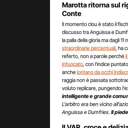
Marotta ritorna sul ri
Conte
Il momento clou è stato il fisc
discusso tra Anguissa e Dumfr
la palla della gloria ma dagli 1
straordinarie percentuali
, ha c
referto, non a parole perché
i
infuocato
, con l'indice puntat
anche
lontano da occhi indiscr
raggia non è passata sottotrac
voluto replicare, pungendo l'
intelligente e grande comu
L'arbitro era ben vicino all'az
Anguissa e Dumfries.
Il pied
Il VAR, croce e delizi