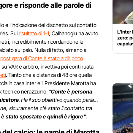
gore e risponde alle parole di
hio e l'indicazione del dischetto sul contatto
L’Inter
ies. Sul
risultato di 1-1
, Calhanoglu ha avuto
zero: p
1 metri, incredibilmente ricordandone le
capola
alciato sul palo. Nulla di fatto, almeno a
l post gara di Conte è stato a dir poco
o su VAR e arbitro, invettiva poi continuata
eti
. Tanto che a distanza di 48 ore quella
cia in casa Inter e il Presidente Marotta ha
ex tecnico nerazzurro:
"
Conte è persona
nicatore
. Ha il suo obiettivo quando parla…
ione, sicuramente c'è stato il contatto tra
e è stato spostato e quindi è rigore".
a del calcio: le parole di Marotta