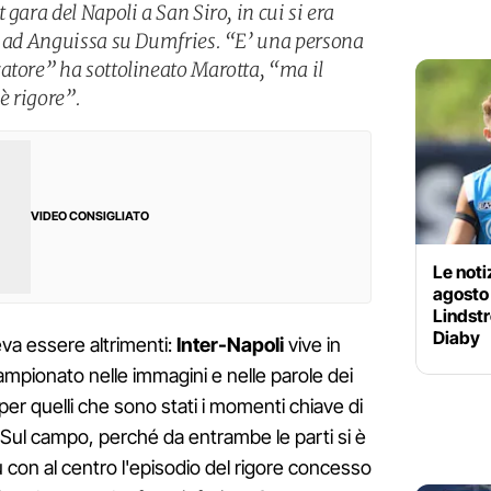
gara del Napoli a San Siro, in cui si era
o ad Anguissa su Dumfries. “E’ una persona
atore” ha sottolineato Marotta, “ma il
è rigore”.
VIDEO CONSIGLIATO
Le noti
agosto
Lindstr
Diaby
eva essere altrimenti:
Inter-Napoli
vive in
campionato nelle immagini e nelle parole dei
per quelli che sono stati i momenti chiave di
 Sul campo, perché da entrambe le parti si è
ù con al centro l'episodio del rigore concesso