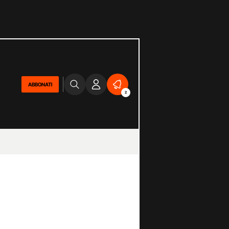
ABBONATI
2