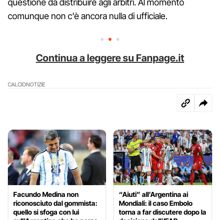
questione da distribuire agli arbitri. Al momento
comunque non c'è ancora nulla di ufficiale.
Continua a leggere su Fanpage.it
CALCIO
NOTIZIE
Facundo Medina non
“Aiuti” all’Argentina ai
riconosciuto dal gommista:
Mondiali: il caso Embolo
quello si sfoga con lui
torna a far discutere dopo la