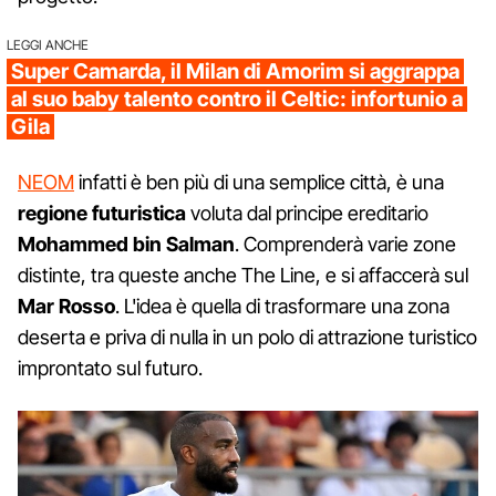
LEGGI ANCHE
Super Camarda, il Milan di Amorim si aggrappa
al suo baby talento contro il Celtic: infortunio a
Gila
NEOM
infatti è ben più di una semplice città, è una
regione futuristica
voluta dal principe ereditario
Mohammed bin Salman
. Comprenderà varie zone
distinte, tra queste anche The Line, e si affaccerà sul
Mar Rosso
. L'idea è quella di trasformare una zona
deserta e priva di nulla in un polo di attrazione turistico
improntato sul futuro.