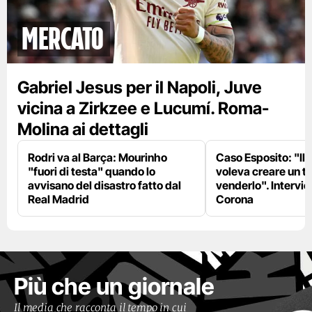
mercato
Gabriel Jesus per il Napoli, Juve
vicina a Zirkzee e Lucumí. Roma-
Molina ai dettagli
Rodri va al Barça: Mourinho
Caso Esposito: "Il 
"fuori di testa" quando lo
voleva creare un te
avvisano del disastro fatto dal
venderlo". Intervie
Real Madrid
Corona
Più che un giornale
Il media che racconta il tempo in cui