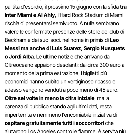
partita d'esordio, il prossimo 15 giugno con la sfida
tra
Inter Miami e Al Ahly
, l'Hard Rock Stadium di Miami
rischia di presentarsi semivuoto. A nulla sembrano
valere le confermate presenze delle stelle del club di
Beckham e dei suoi soci, nel nome in primis di
Leo
Messi ma anche di Luis Suarez, Sergio Nusquets
o Jordi Alba
. Le ultime notizie che arrivano da
Oltreoceano appaiono desolanti: dai circa 300 euro al
momento della prima estrazione, i biglietti più
economici hanno subito un vertiginoso ribasso e
adesso vengono venduti a poco meno di 45 euro.
Oltre sei volte in meno la cifra iniziale
, ma la
carenza di pubblico stando agli ultimi dati, resta
imperterrita e nemmeno l'encomiabile iniziativa di
ospitare gratuitamente tutti i soccorritori
che
aiutarono Los Angeles contro le fiamme, è servita più